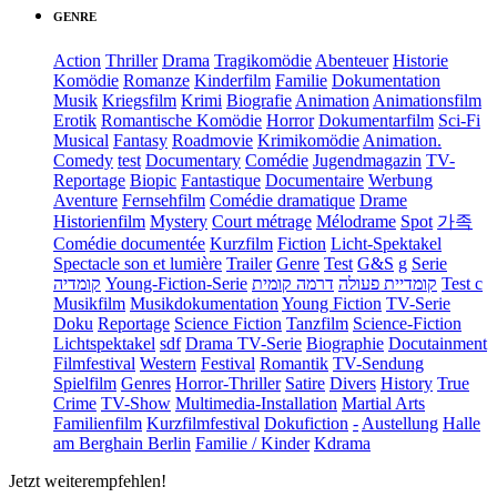
GENRE
Action
Thriller
Drama
Tragikomödie
Abenteuer
Historie
Komödie
Romanze
Kinderfilm
Familie
Dokumentation
Musik
Kriegsfilm
Krimi
Biografie
Animation
Animationsfilm
Erotik
Romantische Komödie
Horror
Dokumentarfilm
Sci-Fi
Musical
Fantasy
Roadmovie
Krimikomödie
Animation.
Comedy
test
Documentary
Comédie
Jugendmagazin
TV-
Reportage
Biopic
Fantastique
Documentaire
Werbung
Aventure
Fernsehfilm
Comédie dramatique
Drame
Historienfilm
Mystery
Court métrage
Mélodrame
Spot
가족
Comédie documentée
Kurzfilm
Fiction
Licht-Spektakel
Spectacle son et lumière
Trailer
Genre
Test
G&S
g
Serie
קומדיה
Young-Fiction-Serie
דרמה קומית
קומדיית פעולה
Test c
Musikfilm
Musikdokumentation
Young Fiction
TV-Serie
Doku
Reportage
Science Fiction
Tanzfilm
Science-Fiction
Lichtspektakel
sdf
Drama TV-Serie
Biographie
Docutainment
Filmfestival
Western
Festival
Romantik
TV-Sendung
Spielfilm
Genres
Horror-Thriller
Satire
Divers
History
True
Crime
TV-Show
Multimedia-Installation
Martial Arts
Familienfilm
Kurzfilmfestival
Dokufiction
-
Austellung
Halle
am Berghain Berlin
Familie / Kinder
Kdrama
Jetzt weiterempfehlen!