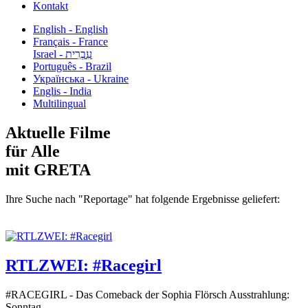
Kontakt
English - English
Français - France
עִבְרִית - Israel
Português - Brazil
Українська - Ukraine
Englis - India
Multilingual
Aktuelle Filme
für Alle
mit GRETA
Ihre Suche nach "Reportage" hat folgende Ergebnisse geliefert:
RTLZWEI: #Racegirl
#RACEGIRL - Das Comeback der Sophia Flörsch Ausstrahlung:
Sonntag...