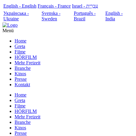
English - English
Français - France
עִבְרִית - Israel
Українська -
Svenska -
Português -
English -
Ukraine
Sweden
Brazil
India
Menü
Home
Greta
Filme
HÖRFILM
Mehr Freizeit
Branche
Kinos
Presse
Kontakt
Home
Greta
Filme
HÖRFILM
Mehr Freizeit
Branche
Kinos
Presse