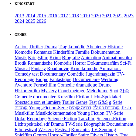
KINOSTART
2013
2014
2015
2016
2017
2018
2019
2020
2021
2022
2023
2024
2025
2026
GENRE
Action
Thriller
Drama
Tragikomödie
Abenteuer
Historie
Komödie
Romanze
Kinderfilm
Familie
Dokumentation
Musik
Kriegsfilm
Krimi
Biografie
Animation
Animationsfilm
Erotik
Romantische Komödie
Horror
Dokumentarfilm
Sci-Fi
Musical
Fantasy
Roadmovie
Krimikomödie
Animation.
Comedy
test
Documentary
Comédie
Jugendmagazin
TV-
Reportage
Biopic
Fantastique
Documentaire
Werbung
Aventure
Fernsehfilm
Comédie dramatique
Drame
Historienfilm
Mystery
Court métrage
Mélodrame
Spot
가족
Comédie documentée
Kurzfilm
Fiction
Licht-Spektakel
Spectacle son et lumière
Trailer
Genre
Test
G&S
g
Serie
קומדיה
Young-Fiction-Serie
דרמה קומית
קומדיית פעולה
Test c
Musikfilm
Musikdokumentation
Young Fiction
TV-Serie
Doku
Reportage
Science Fiction
Tanzfilm
Science-Fiction
Lichtspektakel
sdf
Drama TV-Serie
Biographie
Docutainment
Filmfestival
Western
Festival
Romantik
TV-Sendung
Spielfilm
Genres
Horror-Thriller
Satire
Divers
History
True