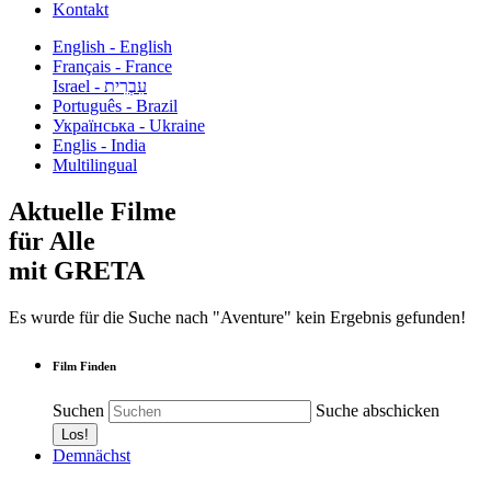
Kontakt
English - English
Français - France
עִבְרִית - Israel
Português - Brazil
Українська - Ukraine
Englis - India
Multilingual
Aktuelle Filme
für Alle
mit GRETA
Es wurde für die Suche nach "Aventure" kein Ergebnis gefunden!
Film Finden
Suchen
Suche abschicken
Demnächst