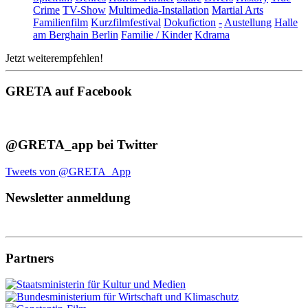
Crime
TV-Show
Multimedia-Installation
Martial Arts
Familienfilm
Kurzfilmfestival
Dokufiction
-
Austellung
Halle
am Berghain Berlin
Familie / Kinder
Kdrama
Jetzt weiterempfehlen!
GRETA auf Facebook
@GRETA_app bei Twitter
Tweets von @GRETA_App
Newsletter anmeldung
Partners