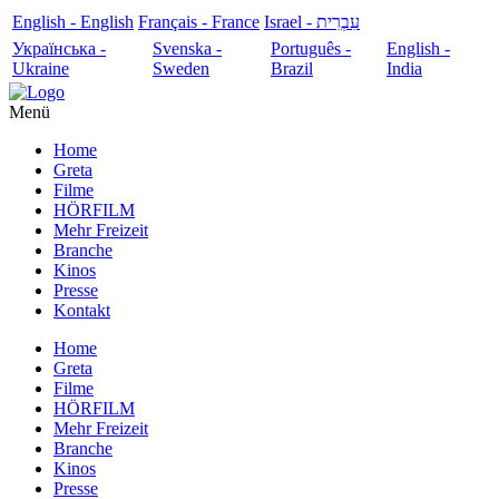
English - English
Français - France
עִבְרִית - Israel
Українська -
Svenska -
Português -
English -
Ukraine
Sweden
Brazil
India
Menü
Home
Greta
Filme
HÖRFILM
Mehr Freizeit
Branche
Kinos
Presse
Kontakt
Home
Greta
Filme
HÖRFILM
Mehr Freizeit
Branche
Kinos
Presse