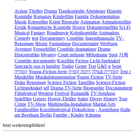
Action
Thriller
Drama
Tragikomödie
Abenteuer
Historie
Komödie
Romanze
Kinderfilm
Familie
Dokumentation
Musik
Kriegsfilm
Krimi
Biografie
Animation
Animationsfilm
Erotik
Romantische Komödie
Horror
Dokumentarfilm
Sci-Fi
Musical
Fantasy
Roadmovie
Krimikomödie
Animation.
Comedy
test
Documentary
Comédie
Jugendmagazin
TV-
Reportage
Biopic
Fantastique
Documentaire
Werbung
Aventure
Fernsehfilm
Comédie dramatique
Drame
Historienfilm
Mystery
Court métrage
Mélodrame
Spot
가족
Comédie documentée
Kurzfilm
Fiction
Licht-Spektakel
Spectacle son et lumière
Trailer
Genre
Test
G&S
g
Serie
קומדיה
Young-Fiction-Serie
דרמה קומית
קומדיית פעולה
Test c
Musikfilm
Musikdokumentation
Young Fiction
TV-Serie
Doku
Reportage
Science Fiction
Tanzfilm
Science-Fiction
Lichtspektakel
sdf
Drama TV-Serie
Biographie
Docutainment
Filmfestival
Western
Festival
Romantik
TV-Sendung
Spielfilm
Genres
Horror-Thriller
Satire
Divers
History
True
Crime
TV-Show
Multimedia-Installation
Martial Arts
Familienfilm
Kurzfilmfestival
Dokufiction
-
Austellung
Halle
am Berghain Berlin
Familie / Kinder
Kdrama
Jetzt weiterempfehlen!