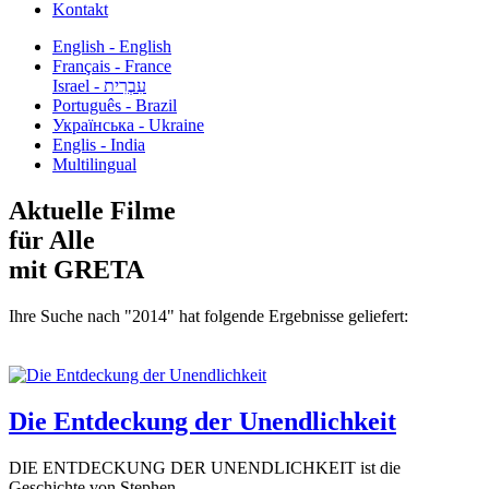
Kontakt
English - English
Français - France
עִבְרִית - Israel
Português - Brazil
Українська - Ukraine
Englis - India
Multilingual
Aktuelle Filme
für Alle
mit GRETA
Ihre Suche nach "2014" hat folgende Ergebnisse geliefert:
Die Entdeckung der Unendlichkeit
DIE ENTDECKUNG DER UNENDLICHKEIT ist die
Geschichte von Stephen...