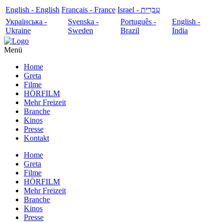
English - English
Français - France
עִבְרִית - Israel
Українська -
Svenska -
Português -
English -
Ukraine
Sweden
Brazil
India
Menü
Home
Greta
Filme
HÖRFILM
Mehr Freizeit
Branche
Kinos
Presse
Kontakt
Home
Greta
Filme
HÖRFILM
Mehr Freizeit
Branche
Kinos
Presse