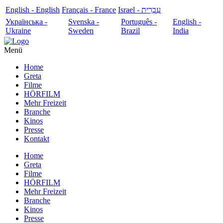
English - English
Français - France
עִבְרִית - Israel
Українська -
Svenska -
Português -
English -
Ukraine
Sweden
Brazil
India
Menü
Home
Greta
Filme
HÖRFILM
Mehr Freizeit
Branche
Kinos
Presse
Kontakt
Home
Greta
Filme
HÖRFILM
Mehr Freizeit
Branche
Kinos
Presse