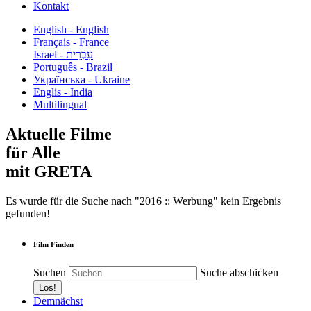
Kontakt
English - English
Français - France
עִבְרִית - Israel
Português - Brazil
Українська - Ukraine
Englis - India
Multilingual
Aktuelle Filme
für Alle
mit GRETA
Es wurde für die Suche nach "2016 :: Werbung" kein Ergebnis
gefunden!
Film Finden
Suchen
Suche abschicken
Demnächst