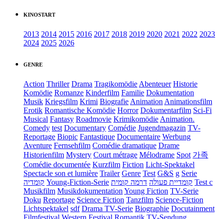
KINOSTART
2013
2014
2015
2016
2017
2018
2019
2020
2021
2022
2023
2024
2025
2026
GENRE
Action
Thriller
Drama
Tragikomödie
Abenteuer
Historie
Komödie
Romanze
Kinderfilm
Familie
Dokumentation
Musik
Kriegsfilm
Krimi
Biografie
Animation
Animationsfilm
Erotik
Romantische Komödie
Horror
Dokumentarfilm
Sci-Fi
Musical
Fantasy
Roadmovie
Krimikomödie
Animation.
Comedy
test
Documentary
Comédie
Jugendmagazin
TV-
Reportage
Biopic
Fantastique
Documentaire
Werbung
Aventure
Fernsehfilm
Comédie dramatique
Drame
Historienfilm
Mystery
Court métrage
Mélodrame
Spot
가족
Comédie documentée
Kurzfilm
Fiction
Licht-Spektakel
Spectacle son et lumière
Trailer
Genre
Test
G&S
g
Serie
קומדיה
Young-Fiction-Serie
דרמה קומית
קומדיית פעולה
Test c
Musikfilm
Musikdokumentation
Young Fiction
TV-Serie
Doku
Reportage
Science Fiction
Tanzfilm
Science-Fiction
Lichtspektakel
sdf
Drama TV-Serie
Biographie
Docutainment
Filmfestival
Western
Festival
Romantik
TV-Sendung