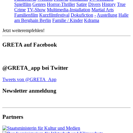
Spielfilm
Genres
Horror-Thriller
Satire
Divers
History
True
Crime
TV-Show
Multimedia-Installation
Martial Arts
Familienfilm
Kurzfilmfestival
Dokufiction
-
Austellung
Halle
am Berghain Berlin
Familie / Kinder
Kdrama
Jetzt weiterempfehlen!
GRETA auf Facebook
@GRETA_app bei Twitter
Tweets von @GRETA_App
Newsletter anmeldung
Partners