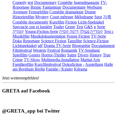
Comedy
test
Documentary
Comédie
Jugendmagazin
TV-
Reportage
Biopic
Fantastique
Documentaire
Werbung
Aventure
Fernsehfilm
Comédie dramatique
Drame
Historienfilm
Mystery
Court métrage
Mélodrame
Spot
가족
Comédie documentée
Kurzfilm
Fiction
Licht-Spektakel
Spectacle son et lumière
Trailer
Genre
Test
G&S
g
Serie
קומדיה
Young-Fiction-Serie
דרמה קומית
קומדיית פעולה
Test c
Musikfilm
Musikdokumentation
Young Fiction
TV-Serie
Doku
Reportage
Science Fiction
Tanzfilm
Science-Fiction
Lichtspektakel
sdf
Drama TV-Serie
Biographie
Docutainment
Filmfestival
Western
Festival
Romantik
TV-Sendung
Spielfilm
Genres
Horror-Thriller
Satire
Divers
History
True
Crime
TV-Show
Multimedia-Installation
Martial Arts
Familienfilm
Kurzfilmfestival
Dokufiction
-
Austellung
Halle
am Berghain Berlin
Familie / Kinder
Kdrama
Jetzt weiterempfehlen!
GRETA auf Facebook
@GRETA_app bei Twitter