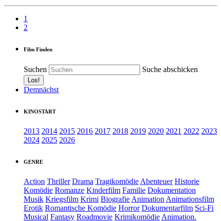
1
2
Film Finden
Suchen
Suche abschicken
Demnächst
KINOSTART
2013
2014
2015
2016
2017
2018
2019
2020
2021
2022
2023
2024
2025
2026
GENRE
Action
Thriller
Drama
Tragikomödie
Abenteuer
Historie
Komödie
Romanze
Kinderfilm
Familie
Dokumentation
Musik
Kriegsfilm
Krimi
Biografie
Animation
Animationsfilm
Erotik
Romantische Komödie
Horror
Dokumentarfilm
Sci-Fi
Musical
Fantasy
Roadmovie
Krimikomödie
Animation.