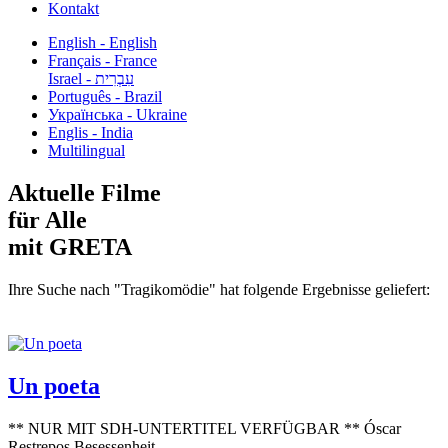
Kontakt
English - English
Français - France
עִבְרִית - Israel
Português - Brazil
Українська - Ukraine
Englis - India
Multilingual
Aktuelle Filme
für Alle
mit GRETA
Ihre Suche nach "Tragikomödie" hat folgende Ergebnisse geliefert:
Un poeta
** NUR MIT SDH-UNTERTITEL VERFÜGBAR ** Óscar
Restrepos Besessenheit...