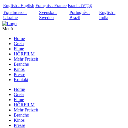
English - English
Français - France
עִבְרִית - Israel
Українська -
Svenska -
Português -
English -
Ukraine
Sweden
Brazil
India
Menü
Home
Greta
Filme
HÖRFILM
Mehr Freizeit
Branche
Kinos
Presse
Kontakt
Home
Greta
Filme
HÖRFILM
Mehr Freizeit
Branche
Kinos
Presse