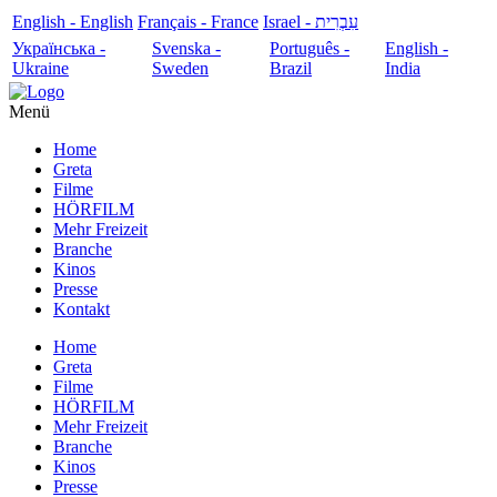
English - English
Français - France
עִבְרִית - Israel
Українська -
Svenska -
Português -
English -
Ukraine
Sweden
Brazil
India
Menü
Home
Greta
Filme
HÖRFILM
Mehr Freizeit
Branche
Kinos
Presse
Kontakt
Home
Greta
Filme
HÖRFILM
Mehr Freizeit
Branche
Kinos
Presse