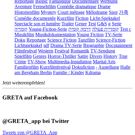
Reportage
Biopic
Fantastique
Documentaire
Werbung
Aventure
Fernsehfilm
Comédie dramatique
Drame
Historienfilm
Mystery
Court métrage
Mélodrame
Spot
가족
Comédie documentée
Kurzfilm
Fiction
Licht-Spektakel
Spectacle son et lumière
Trailer
Genre
Test
G&S
g
Serie
קומדיה
Young-Fiction-Serie
דרמה קומית
קומדיית פעולה
Test c
Musikfilm
Musikdokumentation
Young Fiction
TV-Serie
Doku
Reportage
Science Fiction
Tanzfilm
Science-Fiction
Lichtspektakel
sdf
Drama TV-Serie
Biographie
Docutainment
Filmfestival
Western
Festival
Romantik
TV-Sendung
Spielfilm
Genres
Horror-Thriller
Satire
Divers
History
True
Crime
TV-Show
Multimedia-Installation
Martial Arts
Familienfilm
Kurzfilmfestival
Dokufiction
-
Austellung
Halle
am Berghain Berlin
Familie / Kinder
Kdrama
Jetzt weiterempfehlen!
GRETA auf Facebook
@GRETA_app bei Twitter
Tweets von @GRETA_App