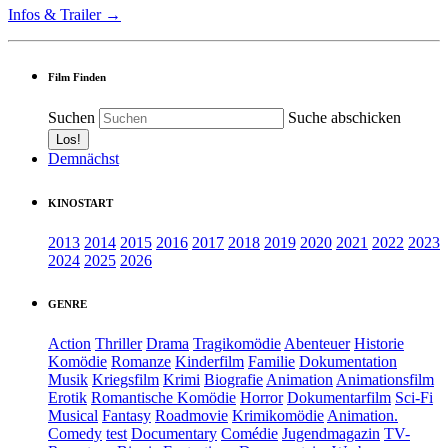
Infos & Trailer →
Film Finden
Suchen
Suche abschicken
Demnächst
KINOSTART
2013
2014
2015
2016
2017
2018
2019
2020
2021
2022
2023
2024
2025
2026
GENRE
Action
Thriller
Drama
Tragikomödie
Abenteuer
Historie
Komödie
Romanze
Kinderfilm
Familie
Dokumentation
Musik
Kriegsfilm
Krimi
Biografie
Animation
Animationsfilm
Erotik
Romantische Komödie
Horror
Dokumentarfilm
Sci-Fi
Musical
Fantasy
Roadmovie
Krimikomödie
Animation.
Comedy
test
Documentary
Comédie
Jugendmagazin
TV-