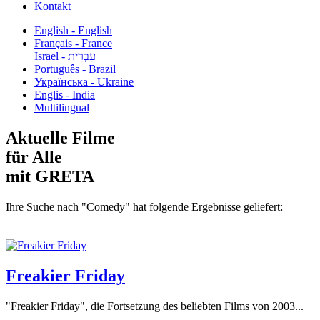
Kontakt
English - English
Français - France
עִבְרִית - Israel
Português - Brazil
Українська - Ukraine
Englis - India
Multilingual
Aktuelle Filme
für Alle
mit GRETA
Ihre Suche nach "Comedy" hat folgende Ergebnisse geliefert:
Freakier Friday
"Freakier Friday", die Fortsetzung des beliebten Films von 2003...