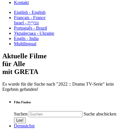
Kontakt
English - English
Français - France
עִבְרִית - Israel
Português - Brazil
Українська - Ukraine
Englis - India
Multilingual
Aktuelle Filme
für Alle
mit GRETA
Es wurde für die Suche nach "2022 :: Drama TV-Serie" kein
Ergebnis gefunden!
Film Finden
Suchen
Suche abschicken
Demnächst