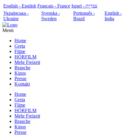
English - English
Français - France
עִבְרִית - Israel
Українська -
Svenska -
Português -
English -
Ukraine
Sweden
Brazil
India
Menü
Home
Greta
Filme
HÖRFILM
Mehr Freizeit
Branche
Kinos
Presse
Kontakt
Home
Greta
Filme
HÖRFILM
Mehr Freizeit
Branche
Kinos
Presse