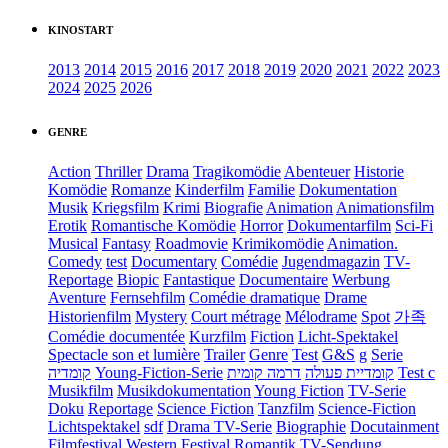
KINOSTART
2013
2014
2015
2016
2017
2018
2019
2020
2021
2022
2023
2024
2025
2026
GENRE
Action
Thriller
Drama
Tragikomödie
Abenteuer
Historie
Komödie
Romanze
Kinderfilm
Familie
Dokumentation
Musik
Kriegsfilm
Krimi
Biografie
Animation
Animationsfilm
Erotik
Romantische Komödie
Horror
Dokumentarfilm
Sci-Fi
Musical
Fantasy
Roadmovie
Krimikomödie
Animation.
Comedy
test
Documentary
Comédie
Jugendmagazin
TV-
Reportage
Biopic
Fantastique
Documentaire
Werbung
Aventure
Fernsehfilm
Comédie dramatique
Drame
Historienfilm
Mystery
Court métrage
Mélodrame
Spot
가족
Comédie documentée
Kurzfilm
Fiction
Licht-Spektakel
Spectacle son et lumière
Trailer
Genre
Test
G&S
g
Serie
קומדיה
Young-Fiction-Serie
דרמה קומית
קומדיית פעולה
Test c
Musikfilm
Musikdokumentation
Young Fiction
TV-Serie
Doku
Reportage
Science Fiction
Tanzfilm
Science-Fiction
Lichtspektakel
sdf
Drama TV-Serie
Biographie
Docutainment
Filmfestival
Western
Festival
Romantik
TV-Sendung