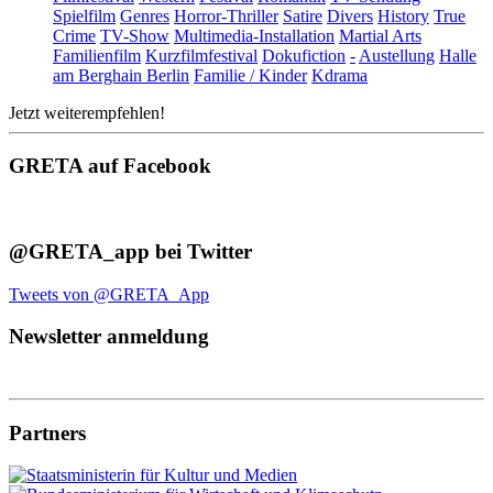
Spielfilm
Genres
Horror-Thriller
Satire
Divers
History
True
Crime
TV-Show
Multimedia-Installation
Martial Arts
Familienfilm
Kurzfilmfestival
Dokufiction
-
Austellung
Halle
am Berghain Berlin
Familie / Kinder
Kdrama
Jetzt weiterempfehlen!
GRETA auf Facebook
@GRETA_app bei Twitter
Tweets von @GRETA_App
Newsletter anmeldung
Partners