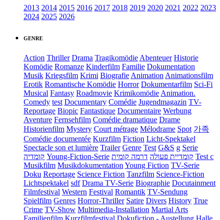
2013
2014
2015
2016
2017
2018
2019
2020
2021
2022
2023
2024
2025
2026
GENRE
Action
Thriller
Drama
Tragikomödie
Abenteuer
Historie
Komödie
Romanze
Kinderfilm
Familie
Dokumentation
Musik
Kriegsfilm
Krimi
Biografie
Animation
Animationsfilm
Erotik
Romantische Komödie
Horror
Dokumentarfilm
Sci-Fi
Musical
Fantasy
Roadmovie
Krimikomödie
Animation.
Comedy
test
Documentary
Comédie
Jugendmagazin
TV-
Reportage
Biopic
Fantastique
Documentaire
Werbung
Aventure
Fernsehfilm
Comédie dramatique
Drame
Historienfilm
Mystery
Court métrage
Mélodrame
Spot
가족
Comédie documentée
Kurzfilm
Fiction
Licht-Spektakel
Spectacle son et lumière
Trailer
Genre
Test
G&S
g
Serie
קומדיה
Young-Fiction-Serie
דרמה קומית
קומדיית פעולה
Test c
Musikfilm
Musikdokumentation
Young Fiction
TV-Serie
Doku
Reportage
Science Fiction
Tanzfilm
Science-Fiction
Lichtspektakel
sdf
Drama TV-Serie
Biographie
Docutainment
Filmfestival
Western
Festival
Romantik
TV-Sendung
Spielfilm
Genres
Horror-Thriller
Satire
Divers
History
True
Crime
TV-Show
Multimedia-Installation
Martial Arts
Familienfilm
Kurzfilmfestival
Dokufiction
-
Austellung
Halle