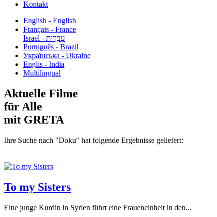
Kontakt
English - English
Français - France
עִבְרִית - Israel
Português - Brazil
Українська - Ukraine
Englis - India
Multilingual
Aktuelle Filme
für Alle
mit GRETA
Ihre Suche nach "Doku" hat folgende Ergebnisse geliefert:
To my Sisters
Eine junge Kurdin in Syrien führt eine Fraueneinheit in den...