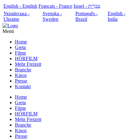
English - English
Français - France
עִבְרִית - Israel
Українська -
Svenska -
Português -
English -
Ukraine
Sweden
Brazil
India
Menü
Home
Greta
Filme
HÖRFILM
Mehr Freizeit
Branche
Kinos
Presse
Kontakt
Home
Greta
Filme
HÖRFILM
Mehr Freizeit
Branche
Kinos
Presse