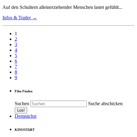
Auf den Schultern alleinerziehender Menschen lastet gefühlt...
Infos & Trailer →
1
2
3
4
5
6
7
8
9
Film Finden
Suchen
Suche abschicken
Demnächst
KINOSTART