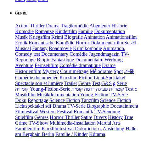
GENRE
Action
Thriller
Drama
Tragikomödie
Abenteuer
Historie
Komödie
Romanze
Kinderfilm
Familie
Dokumentation
Musik
Kriegsfilm
Krimi
Biografie
Animation
Animationsfilm
Erotik
Romantische Komödie
Horror
Dokumentarfilm
Sci-Fi
Musical
Fantasy
Roadmovie
Krimikomödie
Animation.
Comedy
test
Documentary
Comédie
Jugendmagazin
TV-
Reportage
Biopic
Fantastique
Documentaire
Werbung
Aventure
Fernsehfilm
Comédie dramatique
Drame
Historienfilm
Mystery
Court métrage
Mélodrame
Spot
가족
Comédie documentée
Kurzfilm
Fiction
Licht-Spektakel
Spectacle son et lumière
Trailer
Genre
Test
G&S
g
Serie
קומדיה
Young-Fiction-Serie
דרמה קומית
קומדיית פעולה
Test c
Musikfilm
Musikdokumentation
Young Fiction
TV-Serie
Doku
Reportage
Science Fiction
Tanzfilm
Science-Fiction
Lichtspektakel
sdf
Drama TV-Serie
Biographie
Docutainment
Filmfestival
Western
Festival
Romantik
TV-Sendung
Spielfilm
Genres
Horror-Thriller
Satire
Divers
History
True
Crime
TV-Show
Multimedia-Installation
Martial Arts
Familienfilm
Kurzfilmfestival
Dokufiction
-
Austellung
Halle
am Berghain Berlin
Familie / Kinder
Kdrama