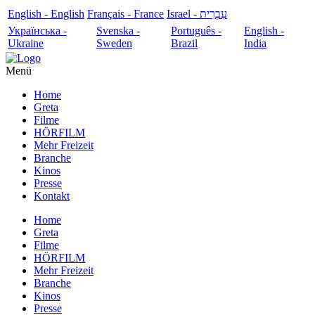
English - English
Français - France
עִבְרִית - Israel
Українська -
Svenska -
Português -
English -
Ukraine
Sweden
Brazil
India
Menü
Home
Greta
Filme
HÖRFILM
Mehr Freizeit
Branche
Kinos
Presse
Kontakt
Home
Greta
Filme
HÖRFILM
Mehr Freizeit
Branche
Kinos
Presse