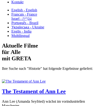
Kontakt
English - English
Français - France
עִבְרִית - Israel
Português - Brazil
Українська - Ukraine
Englis - India
Multilingual
Aktuelle Filme
für Alle
mit GRETA
Ihre Suche nach "Historie" hat folgende Ergebnisse geliefert:
The Testament of Ann Lee
Ann Lee (Amanda Seyfried) wächst im vorindustriellen
Manchester...