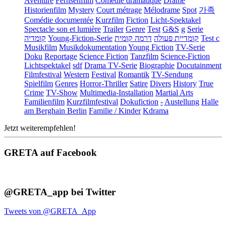
Aventure
Fernsehfilm
Comédie dramatique
Drame
Historienfilm
Mystery
Court métrage
Mélodrame
Spot
가족
Comédie documentée
Kurzfilm
Fiction
Licht-Spektakel
Spectacle son et lumière
Trailer
Genre
Test
G&S
g
Serie
קומדיה
Young-Fiction-Serie
דרמה קומית
קומדיית פעולה
Test c
Musikfilm
Musikdokumentation
Young Fiction
TV-Serie
Doku
Reportage
Science Fiction
Tanzfilm
Science-Fiction
Lichtspektakel
sdf
Drama TV-Serie
Biographie
Docutainment
Filmfestival
Western
Festival
Romantik
TV-Sendung
Spielfilm
Genres
Horror-Thriller
Satire
Divers
History
True
Crime
TV-Show
Multimedia-Installation
Martial Arts
Familienfilm
Kurzfilmfestival
Dokufiction
-
Austellung
Halle
am Berghain Berlin
Familie / Kinder
Kdrama
Jetzt weiterempfehlen!
GRETA auf Facebook
@GRETA_app bei Twitter
Tweets von @GRETA_App