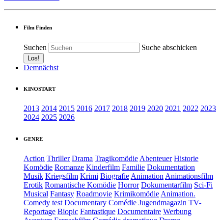
Film Finden
Suchen
Suche abschicken
Demnächst
KINOSTART
2013
2014
2015
2016
2017
2018
2019
2020
2021
2022
2023
2024
2025
2026
GENRE
Action
Thriller
Drama
Tragikomödie
Abenteuer
Historie
Komödie
Romanze
Kinderfilm
Familie
Dokumentation
Musik
Kriegsfilm
Krimi
Biografie
Animation
Animationsfilm
Erotik
Romantische Komödie
Horror
Dokumentarfilm
Sci-Fi
Musical
Fantasy
Roadmovie
Krimikomödie
Animation.
Comedy
test
Documentary
Comédie
Jugendmagazin
TV-
Reportage
Biopic
Fantastique
Documentaire
Werbung