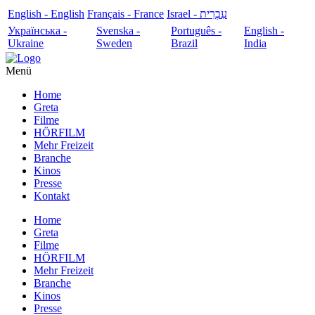
English - English
Français - France
עִבְרִית - Israel
Українська -
Svenska -
Português -
English -
Ukraine
Sweden
Brazil
India
Menü
Home
Greta
Filme
HÖRFILM
Mehr Freizeit
Branche
Kinos
Presse
Kontakt
Home
Greta
Filme
HÖRFILM
Mehr Freizeit
Branche
Kinos
Presse