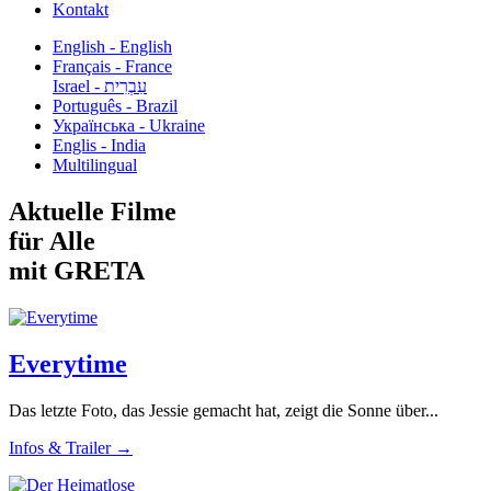
Kontakt
English - English
Français - France
עִבְרִית - Israel
Português - Brazil
Українська - Ukraine
Englis - India
Multilingual
Aktuelle Filme
für Alle
mit GRETA
Everytime
Das letzte Foto, das Jessie gemacht hat, zeigt die Sonne über...
Infos & Trailer →