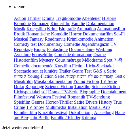
GENRE
Action
Thriller
Drama
Tragikomödie
Abenteuer
Historie
Komödie
Romanze
Kinderfilm
Familie
Dokumentation
Musik
Kriegsfilm
Krimi
Biografie
Animation
Animationsfilm
Erotik
Romantische Komödie
Horror
Dokumentarfilm
Sci-Fi
Musical
Fantasy
Roadmovie
Krimikomödie
Animation.
Comedy
test
Documentary
Comédie
Jugendmagazin
TV-
Reportage
Biopic
Fantastique
Documentaire
Werbung
Aventure
Fernsehfilm
Comédie dramatique
Drame
Historienfilm
Mystery
Court métrage
Mélodrame
Spot
가족
Comédie documentée
Kurzfilm
Fiction
Licht-Spektakel
Spectacle son et lumière
Trailer
Genre
Test
G&S
g
Serie
קומדיה
Young-Fiction-Serie
דרמה קומית
קומדיית פעולה
Test c
Musikfilm
Musikdokumentation
Young Fiction
TV-Serie
Doku
Reportage
Science Fiction
Tanzfilm
Science-Fiction
Lichtspektakel
sdf
Drama TV-Serie
Biographie
Docutainment
Filmfestival
Western
Festival
Romantik
TV-Sendung
Spielfilm
Genres
Horror-Thriller
Satire
Divers
History
True
Crime
TV-Show
Multimedia-Installation
Martial Arts
Familienfilm
Kurzfilmfestival
Dokufiction
-
Austellung
Halle
am Berghain Berlin
Familie / Kinder
Kdrama
Jetzt weiterempfehlen!