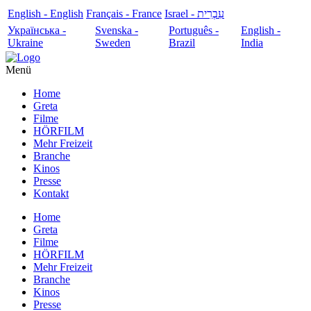
English - English
Français - France
עִבְרִית - Israel
Українська -
Svenska -
Português -
English -
Ukraine
Sweden
Brazil
India
Menü
Home
Greta
Filme
HÖRFILM
Mehr Freizeit
Branche
Kinos
Presse
Kontakt
Home
Greta
Filme
HÖRFILM
Mehr Freizeit
Branche
Kinos
Presse