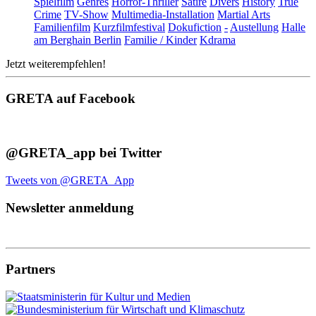
Spielfilm
Genres
Horror-Thriller
Satire
Divers
History
True
Crime
TV-Show
Multimedia-Installation
Martial Arts
Familienfilm
Kurzfilmfestival
Dokufiction
-
Austellung
Halle
am Berghain Berlin
Familie / Kinder
Kdrama
Jetzt weiterempfehlen!
GRETA auf Facebook
@GRETA_app bei Twitter
Tweets von @GRETA_App
Newsletter anmeldung
Partners