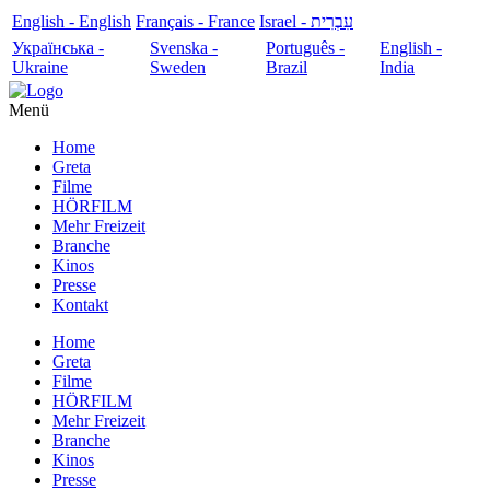
English - English
Français - France
עִבְרִית - Israel
Українська -
Svenska -
Português -
English -
Ukraine
Sweden
Brazil
India
Menü
Home
Greta
Filme
HÖRFILM
Mehr Freizeit
Branche
Kinos
Presse
Kontakt
Home
Greta
Filme
HÖRFILM
Mehr Freizeit
Branche
Kinos
Presse