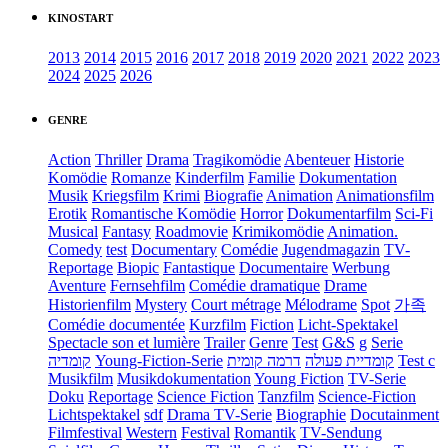
KINOSTART
2013
2014
2015
2016
2017
2018
2019
2020
2021
2022
2023
2024
2025
2026
GENRE
Action
Thriller
Drama
Tragikomödie
Abenteuer
Historie
Komödie
Romanze
Kinderfilm
Familie
Dokumentation
Musik
Kriegsfilm
Krimi
Biografie
Animation
Animationsfilm
Erotik
Romantische Komödie
Horror
Dokumentarfilm
Sci-Fi
Musical
Fantasy
Roadmovie
Krimikomödie
Animation.
Comedy
test
Documentary
Comédie
Jugendmagazin
TV-
Reportage
Biopic
Fantastique
Documentaire
Werbung
Aventure
Fernsehfilm
Comédie dramatique
Drame
Historienfilm
Mystery
Court métrage
Mélodrame
Spot
가족
Comédie documentée
Kurzfilm
Fiction
Licht-Spektakel
Spectacle son et lumière
Trailer
Genre
Test
G&S
g
Serie
קומדיה
Young-Fiction-Serie
דרמה קומית
קומדיית פעולה
Test c
Musikfilm
Musikdokumentation
Young Fiction
TV-Serie
Doku
Reportage
Science Fiction
Tanzfilm
Science-Fiction
Lichtspektakel
sdf
Drama TV-Serie
Biographie
Docutainment
Filmfestival
Western
Festival
Romantik
TV-Sendung