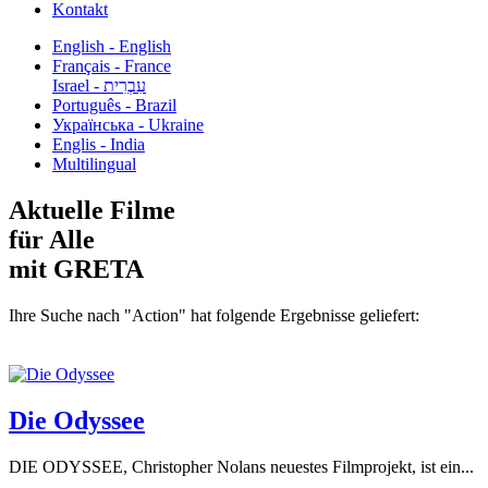
Kontakt
English - English
Français - France
עִבְרִית - Israel
Português - Brazil
Українська - Ukraine
Englis - India
Multilingual
Aktuelle Filme
für Alle
mit GRETA
Ihre Suche nach "Action" hat folgende Ergebnisse geliefert:
Die Odyssee
DIE ODYSSEE, Christopher Nolans neuestes Filmprojekt, ist ein...