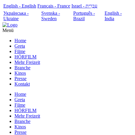
English - English
Français - France
עִבְרִית - Israel
Українська -
Svenska -
Português -
English -
Ukraine
Sweden
Brazil
India
Menü
Home
Greta
Filme
HÖRFILM
Mehr Freizeit
Branche
Kinos
Presse
Kontakt
Home
Greta
Filme
HÖRFILM
Mehr Freizeit
Branche
Kinos
Presse