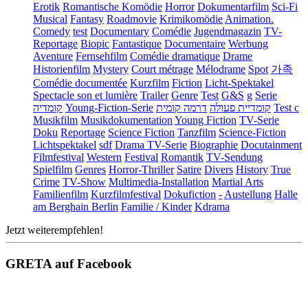
Erotik
Romantische Komödie
Horror
Dokumentarfilm
Sci-Fi
Musical
Fantasy
Roadmovie
Krimikomödie
Animation.
Comedy
test
Documentary
Comédie
Jugendmagazin
TV-
Reportage
Biopic
Fantastique
Documentaire
Werbung
Aventure
Fernsehfilm
Comédie dramatique
Drame
Historienfilm
Mystery
Court métrage
Mélodrame
Spot
가족
Comédie documentée
Kurzfilm
Fiction
Licht-Spektakel
Spectacle son et lumière
Trailer
Genre
Test
G&S
g
Serie
קומדיה
Young-Fiction-Serie
דרמה קומית
קומדיית פעולה
Test c
Musikfilm
Musikdokumentation
Young Fiction
TV-Serie
Doku
Reportage
Science Fiction
Tanzfilm
Science-Fiction
Lichtspektakel
sdf
Drama TV-Serie
Biographie
Docutainment
Filmfestival
Western
Festival
Romantik
TV-Sendung
Spielfilm
Genres
Horror-Thriller
Satire
Divers
History
True
Crime
TV-Show
Multimedia-Installation
Martial Arts
Familienfilm
Kurzfilmfestival
Dokufiction
-
Austellung
Halle
am Berghain Berlin
Familie / Kinder
Kdrama
Jetzt weiterempfehlen!
GRETA auf Facebook