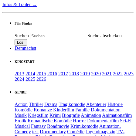
Infos & Trailer →
Film Finden
Suchen
Suche abschicken
Demnächst
KINOSTART
2013
2014
2015
2016
2017
2018
2019
2020
2021
2022
2023
2024
2025
2026
GENRE
Action
Thriller
Drama
Tragikomödie
Abenteuer
Historie
Komödie
Romanze
Kinderfilm
Familie
Dokumentation
Musik
Kriegsfilm
Krimi
Biografie
Animation
Animationsfilm
Erotik
Romantische Komödie
Horror
Dokumentarfilm
Sci-Fi
Musical
Fantasy
Roadmovie
Krimikomödie
Animation.
Comedy
test
Documentary
Comédie
Jugendmagazin
TV-