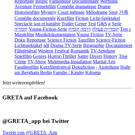
Reportage
Biopic
Fantastique
Documentaire
Werbung
Aventure
Fernsehfilm
Comédie dramatique
Drame
Historienfilm
Mystery
Court métrage
Mélodrame
Spot
가족
Comédie documentée
Kurzfilm
Fiction
Licht-Spektakel
Spectacle son et lumière
Trailer
Genre
Test
G&S
g
Serie
קומדיה
Young-Fiction-Serie
דרמה קומית
קומדיית פעולה
Test c
Musikfilm
Musikdokumentation
Young Fiction
TV-Serie
Doku
Reportage
Science Fiction
Tanzfilm
Science-Fiction
Lichtspektakel
sdf
Drama TV-Serie
Biographie
Docutainment
Filmfestival
Western
Festival
Romantik
TV-Sendung
Spielfilm
Genres
Horror-Thriller
Satire
Divers
History
True
Crime
TV-Show
Multimedia-Installation
Martial Arts
Familienfilm
Kurzfilmfestival
Dokufiction
-
Austellung
Halle
am Berghain Berlin
Familie / Kinder
Kdrama
Jetzt weiterempfehlen!
GRETA auf Facebook
@GRETA_app bei Twitter
Tweets von @GRETA_App