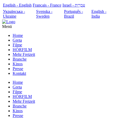
English - English
Français - France
עִבְרִית - Israel
Українська -
Svenska -
Português -
English -
Ukraine
Sweden
Brazil
India
Menü
Home
Greta
Filme
HÖRFILM
Mehr Freizeit
Branche
Kinos
Presse
Kontakt
Home
Greta
Filme
HÖRFILM
Mehr Freizeit
Branche
Kinos
Presse