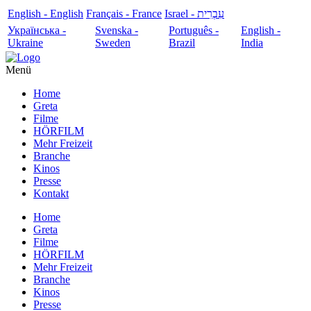
English - English
Français - France
עִבְרִית - Israel
Українська -
Svenska -
Português -
English -
Ukraine
Sweden
Brazil
India
Menü
Home
Greta
Filme
HÖRFILM
Mehr Freizeit
Branche
Kinos
Presse
Kontakt
Home
Greta
Filme
HÖRFILM
Mehr Freizeit
Branche
Kinos
Presse