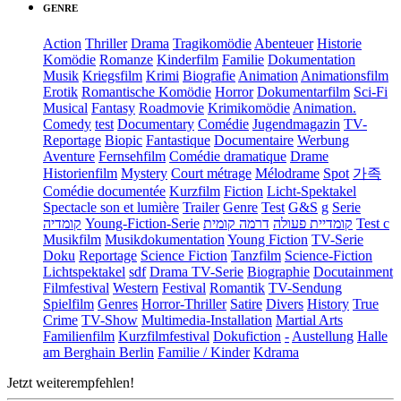
GENRE
Action
Thriller
Drama
Tragikomödie
Abenteuer
Historie
Komödie
Romanze
Kinderfilm
Familie
Dokumentation
Musik
Kriegsfilm
Krimi
Biografie
Animation
Animationsfilm
Erotik
Romantische Komödie
Horror
Dokumentarfilm
Sci-Fi
Musical
Fantasy
Roadmovie
Krimikomödie
Animation.
Comedy
test
Documentary
Comédie
Jugendmagazin
TV-
Reportage
Biopic
Fantastique
Documentaire
Werbung
Aventure
Fernsehfilm
Comédie dramatique
Drame
Historienfilm
Mystery
Court métrage
Mélodrame
Spot
가족
Comédie documentée
Kurzfilm
Fiction
Licht-Spektakel
Spectacle son et lumière
Trailer
Genre
Test
G&S
g
Serie
קומדיה
Young-Fiction-Serie
דרמה קומית
קומדיית פעולה
Test c
Musikfilm
Musikdokumentation
Young Fiction
TV-Serie
Doku
Reportage
Science Fiction
Tanzfilm
Science-Fiction
Lichtspektakel
sdf
Drama TV-Serie
Biographie
Docutainment
Filmfestival
Western
Festival
Romantik
TV-Sendung
Spielfilm
Genres
Horror-Thriller
Satire
Divers
History
True
Crime
TV-Show
Multimedia-Installation
Martial Arts
Familienfilm
Kurzfilmfestival
Dokufiction
-
Austellung
Halle
am Berghain Berlin
Familie / Kinder
Kdrama
Jetzt weiterempfehlen!