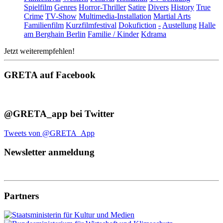
Spielfilm
Genres
Horror-Thriller
Satire
Divers
History
True
Crime
TV-Show
Multimedia-Installation
Martial Arts
Familienfilm
Kurzfilmfestival
Dokufiction
-
Austellung
Halle
am Berghain Berlin
Familie / Kinder
Kdrama
Jetzt weiterempfehlen!
GRETA auf Facebook
@GRETA_app bei Twitter
Tweets von @GRETA_App
Newsletter anmeldung
Partners