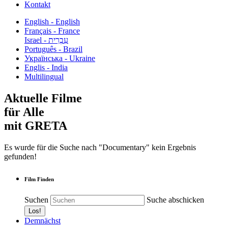
Kontakt
English - English
Français - France
עִבְרִית - Israel
Português - Brazil
Українська - Ukraine
Englis - India
Multilingual
Aktuelle Filme
für Alle
mit GRETA
Es wurde für die Suche nach "Documentary" kein Ergebnis
gefunden!
Film Finden
Suchen
Suche abschicken
Demnächst