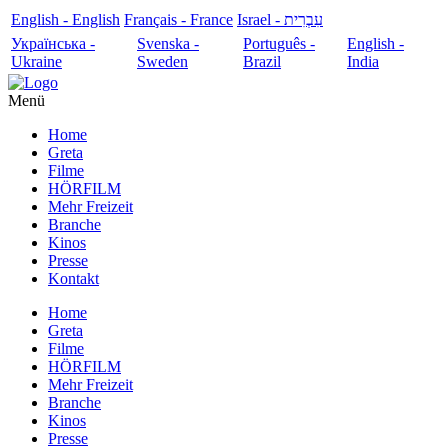
English - English
Français - France
עִבְרִית - Israel
Українська -
Svenska -
Português -
English -
Ukraine
Sweden
Brazil
India
Menü
Home
Greta
Filme
HÖRFILM
Mehr Freizeit
Branche
Kinos
Presse
Kontakt
Home
Greta
Filme
HÖRFILM
Mehr Freizeit
Branche
Kinos
Presse