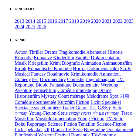
KINOSTART
2013
2014
2015
2016
2017
2018
2019
2020
2021
2022
2023
2024
2025
2026
GENRE
Action
Thriller
Drama
Tragikomödie
Abenteuer
Historie
Komödie
Romanze
Kinderfilm
Familie
Dokumentation
Musik
Kriegsfilm
Krimi
Biografie
Animation
Animationsfilm
Erotik
Romantische Komödie
Horror
Dokumentarfilm
Sci-Fi
Musical
Fantasy
Roadmovie
Krimikomödie
Animation.
Comedy
test
Documentary
Comédie
Jugendmagazin
TV-
Reportage
Biopic
Fantastique
Documentaire
Werbung
Aventure
Fernsehfilm
Comédie dramatique
Drame
Historienfilm
Mystery
Court métrage
Mélodrame
Spot
가족
Comédie documentée
Kurzfilm
Fiction
Licht-Spektakel
Spectacle son et lumière
Trailer
Genre
Test
G&S
g
Serie
קומדיה
Young-Fiction-Serie
דרמה קומית
קומדיית פעולה
Test c
Musikfilm
Musikdokumentation
Young Fiction
TV-Serie
Doku
Reportage
Science Fiction
Tanzfilm
Science-Fiction
Lichtspektakel
sdf
Drama TV-Serie
Biographie
Docutainment
Filmfestival
Western
Festival
Romantik
TV-Sendung