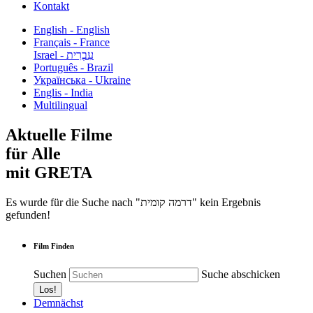
Kontakt
English - English
Français - France
עִבְרִית - Israel
Português - Brazil
Українська - Ukraine
Englis - India
Multilingual
Aktuelle Filme
für Alle
mit GRETA
Es wurde für die Suche nach "דרמה קומית" kein Ergebnis
gefunden!
Film Finden
Suchen
Suche abschicken
Demnächst