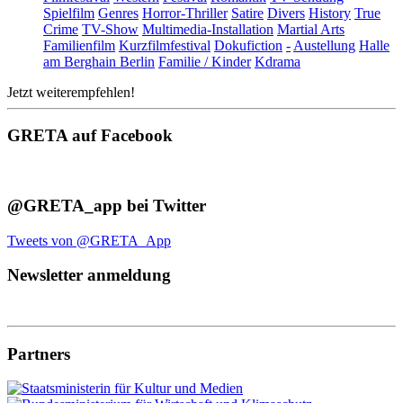
Spielfilm
Genres
Horror-Thriller
Satire
Divers
History
True
Crime
TV-Show
Multimedia-Installation
Martial Arts
Familienfilm
Kurzfilmfestival
Dokufiction
-
Austellung
Halle
am Berghain Berlin
Familie / Kinder
Kdrama
Jetzt weiterempfehlen!
GRETA auf Facebook
@GRETA_app bei Twitter
Tweets von @GRETA_App
Newsletter anmeldung
Partners