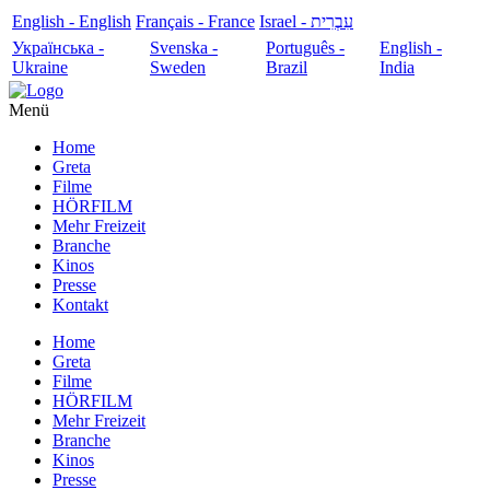
English - English
Français - France
עִבְרִית - Israel
Українська -
Svenska -
Português -
English -
Ukraine
Sweden
Brazil
India
Menü
Home
Greta
Filme
HÖRFILM
Mehr Freizeit
Branche
Kinos
Presse
Kontakt
Home
Greta
Filme
HÖRFILM
Mehr Freizeit
Branche
Kinos
Presse