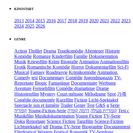
KINOSTART
2013
2014
2015
2016
2017
2018
2019
2020
2021
2022
2023
2024
2025
2026
GENRE
Action
Thriller
Drama
Tragikomödie
Abenteuer
Historie
Komödie
Romanze
Kinderfilm
Familie
Dokumentation
Musik
Kriegsfilm
Krimi
Biografie
Animation
Animationsfilm
Erotik
Romantische Komödie
Horror
Dokumentarfilm
Sci-Fi
Musical
Fantasy
Roadmovie
Krimikomödie
Animation.
Comedy
test
Documentary
Comédie
Jugendmagazin
TV-
Reportage
Biopic
Fantastique
Documentaire
Werbung
Aventure
Fernsehfilm
Comédie dramatique
Drame
Historienfilm
Mystery
Court métrage
Mélodrame
Spot
가족
Comédie documentée
Kurzfilm
Fiction
Licht-Spektakel
Spectacle son et lumière
Trailer
Genre
Test
G&S
g
Serie
קומדיה
Young-Fiction-Serie
דרמה קומית
קומדיית פעולה
Test c
Musikfilm
Musikdokumentation
Young Fiction
TV-Serie
Doku
Reportage
Science Fiction
Tanzfilm
Science-Fiction
Lichtspektakel
sdf
Drama TV-Serie
Biographie
Docutainment
Filmfestival
Western
Festival
Romantik
TV-Sendung