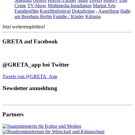
Spielfilm
Genres
Horror-Thriller
Satire
Divers
History
True
Crime
TV-Show
Multimedia-Installation
Martial Arts
Familienfilm
Kurzfilmfestival
Dokufiction
-
Austellung
Halle
am Berghain Berlin
Familie / Kinder
Kdrama
Jetzt weiterempfehlen!
GRETA auf Facebook
@GRETA_app bei Twitter
Tweets von @GRETA_App
Newsletter anmeldung
Partners