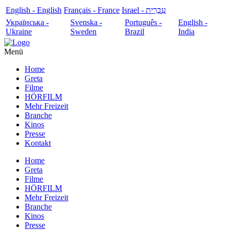
English - English
Français - France
עִבְרִית - Israel
Українська -
Svenska -
Português -
English -
Ukraine
Sweden
Brazil
India
Menü
Home
Greta
Filme
HÖRFILM
Mehr Freizeit
Branche
Kinos
Presse
Kontakt
Home
Greta
Filme
HÖRFILM
Mehr Freizeit
Branche
Kinos
Presse