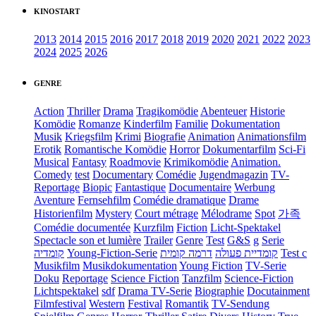
KINOSTART
2013
2014
2015
2016
2017
2018
2019
2020
2021
2022
2023
2024
2025
2026
GENRE
Action
Thriller
Drama
Tragikomödie
Abenteuer
Historie
Komödie
Romanze
Kinderfilm
Familie
Dokumentation
Musik
Kriegsfilm
Krimi
Biografie
Animation
Animationsfilm
Erotik
Romantische Komödie
Horror
Dokumentarfilm
Sci-Fi
Musical
Fantasy
Roadmovie
Krimikomödie
Animation.
Comedy
test
Documentary
Comédie
Jugendmagazin
TV-
Reportage
Biopic
Fantastique
Documentaire
Werbung
Aventure
Fernsehfilm
Comédie dramatique
Drame
Historienfilm
Mystery
Court métrage
Mélodrame
Spot
가족
Comédie documentée
Kurzfilm
Fiction
Licht-Spektakel
Spectacle son et lumière
Trailer
Genre
Test
G&S
g
Serie
קומדיה
Young-Fiction-Serie
דרמה קומית
קומדיית פעולה
Test c
Musikfilm
Musikdokumentation
Young Fiction
TV-Serie
Doku
Reportage
Science Fiction
Tanzfilm
Science-Fiction
Lichtspektakel
sdf
Drama TV-Serie
Biographie
Docutainment
Filmfestival
Western
Festival
Romantik
TV-Sendung