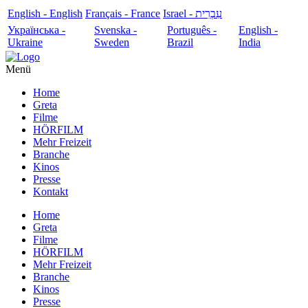
English - English
Français - France
עִבְרִית - Israel
Українська -
Svenska -
Português -
English -
Ukraine
Sweden
Brazil
India
Menü
Home
Greta
Filme
HÖRFILM
Mehr Freizeit
Branche
Kinos
Presse
Kontakt
Home
Greta
Filme
HÖRFILM
Mehr Freizeit
Branche
Kinos
Presse