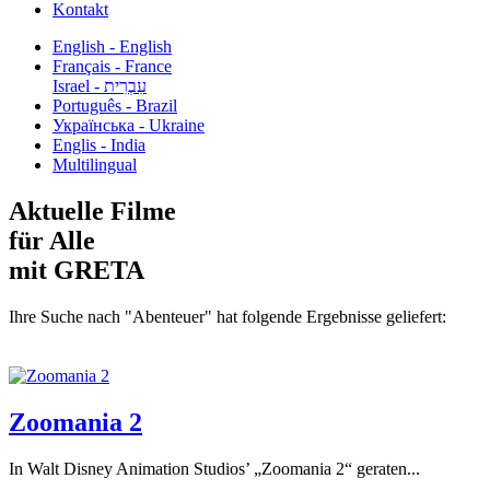
Kontakt
English - English
Français - France
עִבְרִית - Israel
Português - Brazil
Українська - Ukraine
Englis - India
Multilingual
Aktuelle Filme
für Alle
mit GRETA
Ihre Suche nach "Abenteuer" hat folgende Ergebnisse geliefert:
Zoomania 2
In Walt Disney Animation Studios’ „Zoomania 2“ geraten...