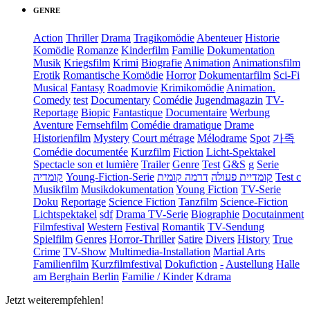
GENRE
Action
Thriller
Drama
Tragikomödie
Abenteuer
Historie
Komödie
Romanze
Kinderfilm
Familie
Dokumentation
Musik
Kriegsfilm
Krimi
Biografie
Animation
Animationsfilm
Erotik
Romantische Komödie
Horror
Dokumentarfilm
Sci-Fi
Musical
Fantasy
Roadmovie
Krimikomödie
Animation.
Comedy
test
Documentary
Comédie
Jugendmagazin
TV-
Reportage
Biopic
Fantastique
Documentaire
Werbung
Aventure
Fernsehfilm
Comédie dramatique
Drame
Historienfilm
Mystery
Court métrage
Mélodrame
Spot
가족
Comédie documentée
Kurzfilm
Fiction
Licht-Spektakel
Spectacle son et lumière
Trailer
Genre
Test
G&S
g
Serie
קומדיה
Young-Fiction-Serie
דרמה קומית
קומדיית פעולה
Test c
Musikfilm
Musikdokumentation
Young Fiction
TV-Serie
Doku
Reportage
Science Fiction
Tanzfilm
Science-Fiction
Lichtspektakel
sdf
Drama TV-Serie
Biographie
Docutainment
Filmfestival
Western
Festival
Romantik
TV-Sendung
Spielfilm
Genres
Horror-Thriller
Satire
Divers
History
True
Crime
TV-Show
Multimedia-Installation
Martial Arts
Familienfilm
Kurzfilmfestival
Dokufiction
-
Austellung
Halle
am Berghain Berlin
Familie / Kinder
Kdrama
Jetzt weiterempfehlen!