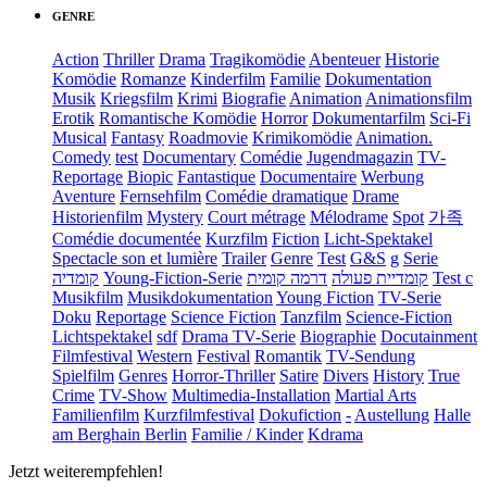
GENRE
Action
Thriller
Drama
Tragikomödie
Abenteuer
Historie
Komödie
Romanze
Kinderfilm
Familie
Dokumentation
Musik
Kriegsfilm
Krimi
Biografie
Animation
Animationsfilm
Erotik
Romantische Komödie
Horror
Dokumentarfilm
Sci-Fi
Musical
Fantasy
Roadmovie
Krimikomödie
Animation.
Comedy
test
Documentary
Comédie
Jugendmagazin
TV-
Reportage
Biopic
Fantastique
Documentaire
Werbung
Aventure
Fernsehfilm
Comédie dramatique
Drame
Historienfilm
Mystery
Court métrage
Mélodrame
Spot
가족
Comédie documentée
Kurzfilm
Fiction
Licht-Spektakel
Spectacle son et lumière
Trailer
Genre
Test
G&S
g
Serie
קומדיה
Young-Fiction-Serie
דרמה קומית
קומדיית פעולה
Test c
Musikfilm
Musikdokumentation
Young Fiction
TV-Serie
Doku
Reportage
Science Fiction
Tanzfilm
Science-Fiction
Lichtspektakel
sdf
Drama TV-Serie
Biographie
Docutainment
Filmfestival
Western
Festival
Romantik
TV-Sendung
Spielfilm
Genres
Horror-Thriller
Satire
Divers
History
True
Crime
TV-Show
Multimedia-Installation
Martial Arts
Familienfilm
Kurzfilmfestival
Dokufiction
-
Austellung
Halle
am Berghain Berlin
Familie / Kinder
Kdrama
Jetzt weiterempfehlen!