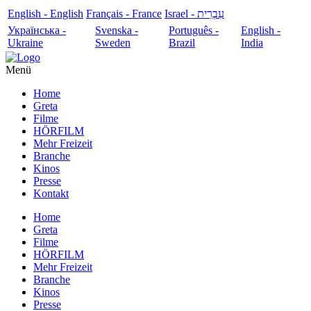
English - English
Français - France
עִבְרִית - Israel
Українська -
Svenska -
Português -
English -
Ukraine
Sweden
Brazil
India
Menü
Home
Greta
Filme
HÖRFILM
Mehr Freizeit
Branche
Kinos
Presse
Kontakt
Home
Greta
Filme
HÖRFILM
Mehr Freizeit
Branche
Kinos
Presse