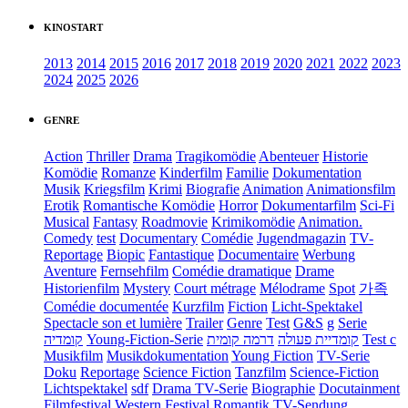
KINOSTART
2013
2014
2015
2016
2017
2018
2019
2020
2021
2022
2023
2024
2025
2026
GENRE
Action
Thriller
Drama
Tragikomödie
Abenteuer
Historie
Komödie
Romanze
Kinderfilm
Familie
Dokumentation
Musik
Kriegsfilm
Krimi
Biografie
Animation
Animationsfilm
Erotik
Romantische Komödie
Horror
Dokumentarfilm
Sci-Fi
Musical
Fantasy
Roadmovie
Krimikomödie
Animation.
Comedy
test
Documentary
Comédie
Jugendmagazin
TV-
Reportage
Biopic
Fantastique
Documentaire
Werbung
Aventure
Fernsehfilm
Comédie dramatique
Drame
Historienfilm
Mystery
Court métrage
Mélodrame
Spot
가족
Comédie documentée
Kurzfilm
Fiction
Licht-Spektakel
Spectacle son et lumière
Trailer
Genre
Test
G&S
g
Serie
קומדיה
Young-Fiction-Serie
דרמה קומית
קומדיית פעולה
Test c
Musikfilm
Musikdokumentation
Young Fiction
TV-Serie
Doku
Reportage
Science Fiction
Tanzfilm
Science-Fiction
Lichtspektakel
sdf
Drama TV-Serie
Biographie
Docutainment
Filmfestival
Western
Festival
Romantik
TV-Sendung