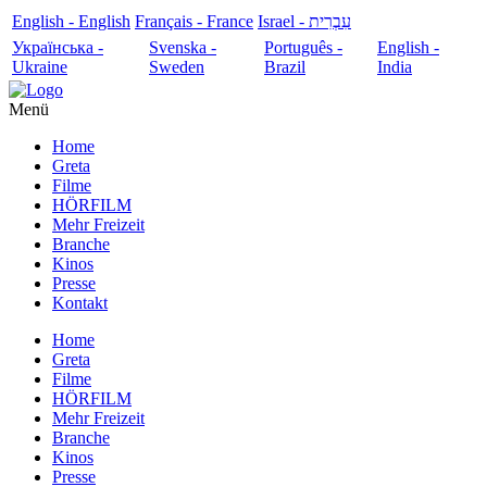
English - English
Français - France
עִבְרִית - Israel
Українська -
Svenska -
Português -
English -
Ukraine
Sweden
Brazil
India
Menü
Home
Greta
Filme
HÖRFILM
Mehr Freizeit
Branche
Kinos
Presse
Kontakt
Home
Greta
Filme
HÖRFILM
Mehr Freizeit
Branche
Kinos
Presse