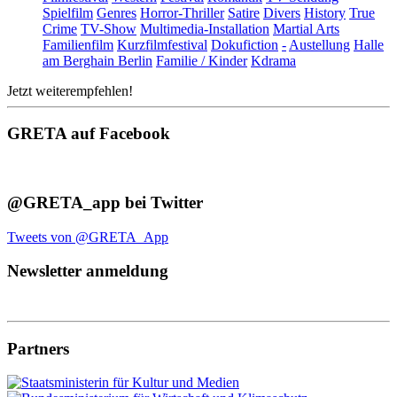
Spielfilm
Genres
Horror-Thriller
Satire
Divers
History
True
Crime
TV-Show
Multimedia-Installation
Martial Arts
Familienfilm
Kurzfilmfestival
Dokufiction
-
Austellung
Halle
am Berghain Berlin
Familie / Kinder
Kdrama
Jetzt weiterempfehlen!
GRETA auf Facebook
@GRETA_app bei Twitter
Tweets von @GRETA_App
Newsletter anmeldung
Partners