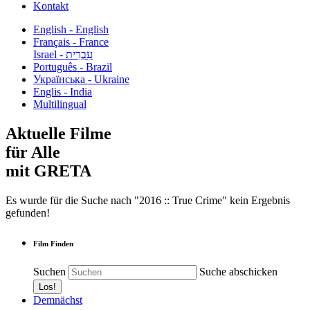
Kontakt
English - English
Français - France
עִבְרִית - Israel
Português - Brazil
Українська - Ukraine
Englis - India
Multilingual
Aktuelle Filme
für Alle
mit GRETA
Es wurde für die Suche nach "2016 :: True Crime" kein Ergebnis
gefunden!
Film Finden
Suchen
Suche abschicken
Demnächst