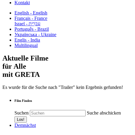
Kontakt
English - English
Français - France
עִבְרִית - Israel
Português - Brazil
Українська - Ukraine
Englis - India
Multilingual
Aktuelle Filme
für Alle
mit GRETA
Es wurde für die Suche nach "Trailer" kein Ergebnis gefunden!
Film Finden
Suchen
Suche abschicken
Demnächst