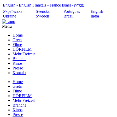
English - English
Français - France
עִבְרִית - Israel
Українська -
Svenska -
Português -
English -
Ukraine
Sweden
Brazil
India
Menü
Home
Greta
Filme
HÖRFILM
Mehr Freizeit
Branche
Kinos
Presse
Kontakt
Home
Greta
Filme
HÖRFILM
Mehr Freizeit
Branche
Kinos
Presse