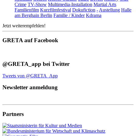
Crime
TV-Show
Multimedia-Installation
Martial Arts
Familienfilm
Kurzfilmfestival
Dokufiction
-
Austellung
Halle
am Berghain Berlin
Familie / Kinder
Kdrama
Jetzt weiterempfehlen!
GRETA auf Facebook
@GRETA_app bei Twitter
Tweets von @GRETA_App
Newsletter anmeldung
Partners