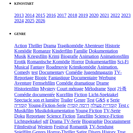
KINOSTART
2013
2014
2015
2016
2017
2018
2019
2020
2021
2022
2023
2024
2025
2026
GENRE
Action
Thriller
Drama
Tragikomödie
Abenteuer
Historie
Komödie
Romanze
Kinderfilm
Familie
Dokumentation
Musik
Kriegsfilm
Krimi
Biografie
Animation
Animationsfilm
Erotik
Romantische Komödie
Horror
Dokumentarfilm
Sci-Fi
Musical
Fantasy
Roadmovie
Krimikomödie
Animation.
Comedy
test
Documentary
Comédie
Jugendmagazin
TV-
Reportage
Biopic
Fantastique
Documentaire
Werbung
Aventure
Fernsehfilm
Comédie dramatique
Drame
Historienfilm
Mystery
Court métrage
Mélodrame
Spot
가족
Comédie documentée
Kurzfilm
Fiction
Licht-Spektakel
Spectacle son et lumière
Trailer
Genre
Test
G&S
g
Serie
קומדיה
Young-Fiction-Serie
דרמה קומית
קומדיית פעולה
Test c
Musikfilm
Musikdokumentation
Young Fiction
TV-Serie
Doku
Reportage
Science Fiction
Tanzfilm
Science-Fiction
Lichtspektakel
sdf
Drama TV-Serie
Biographie
Docutainment
Filmfestival
Western
Festival
Romantik
TV-Sendung
Spielfilm
Genres
Horror-Thriller
Satire
Divers
History
True