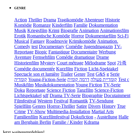
GENRE
Action
Thriller
Drama
Tragikomödie
Abenteuer
Historie
Komödie
Romanze
Kinderfilm
Familie
Dokumentation
Musik
Kriegsfilm
Krimi
Biografie
Animation
Animationsfilm
Erotik
Romantische Komödie
Horror
Dokumentarfilm
Sci-Fi
Musical
Fantasy
Roadmovie
Krimikomödie
Animation.
Comedy
test
Documentary
Comédie
Jugendmagazin
TV-
Reportage
Biopic
Fantastique
Documentaire
Werbung
Aventure
Fernsehfilm
Comédie dramatique
Drame
Historienfilm
Mystery
Court métrage
Mélodrame
Spot
가족
Comédie documentée
Kurzfilm
Fiction
Licht-Spektakel
Spectacle son et lumière
Trailer
Genre
Test
G&S
g
Serie
קומדיה
Young-Fiction-Serie
דרמה קומית
קומדיית פעולה
Test c
Musikfilm
Musikdokumentation
Young Fiction
TV-Serie
Doku
Reportage
Science Fiction
Tanzfilm
Science-Fiction
Lichtspektakel
sdf
Drama TV-Serie
Biographie
Docutainment
Filmfestival
Western
Festival
Romantik
TV-Sendung
Spielfilm
Genres
Horror-Thriller
Satire
Divers
History
True
Crime
TV-Show
Multimedia-Installation
Martial Arts
Familienfilm
Kurzfilmfestival
Dokufiction
-
Austellung
Halle
am Berghain Berlin
Familie / Kinder
Kdrama
Jetzt weiterempfehlen!