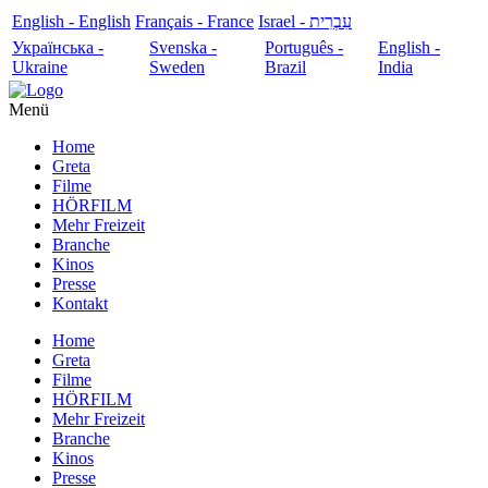
English - English
Français - France
עִבְרִית - Israel
Українська -
Svenska -
Português -
English -
Ukraine
Sweden
Brazil
India
Menü
Home
Greta
Filme
HÖRFILM
Mehr Freizeit
Branche
Kinos
Presse
Kontakt
Home
Greta
Filme
HÖRFILM
Mehr Freizeit
Branche
Kinos
Presse