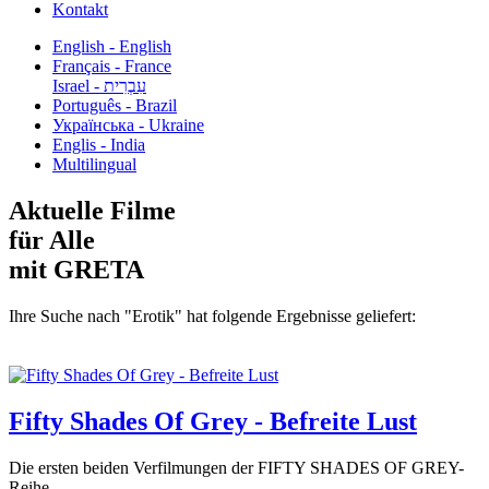
Kontakt
English - English
Français - France
עִבְרִית - Israel
Português - Brazil
Українська - Ukraine
Englis - India
Multilingual
Aktuelle Filme
für Alle
mit GRETA
Ihre Suche nach "Erotik" hat folgende Ergebnisse geliefert:
Fifty Shades Of Grey - Befreite Lust
Die ersten beiden Verfilmungen der FIFTY SHADES OF GREY-
Reihe...