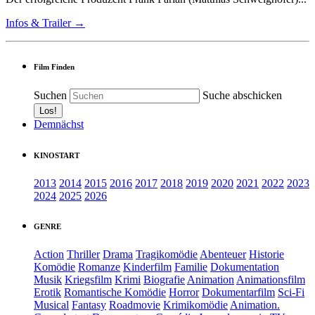
Infos & Trailer →
Film Finden
Suchen
Suche abschicken
Demnächst
KINOSTART
2013
2014
2015
2016
2017
2018
2019
2020
2021
2022
2023
2024
2025
2026
GENRE
Action
Thriller
Drama
Tragikomödie
Abenteuer
Historie
Komödie
Romanze
Kinderfilm
Familie
Dokumentation
Musik
Kriegsfilm
Krimi
Biografie
Animation
Animationsfilm
Erotik
Romantische Komödie
Horror
Dokumentarfilm
Sci-Fi
Musical
Fantasy
Roadmovie
Krimikomödie
Animation.