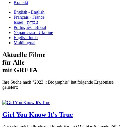
Kontakt
English - English
Français - France
עִבְרִית - Israel
Português - Brazil
Українська - Ukraine
Englis - India
Multilingual
Aktuelle Filme
für Alle
mit GRETA
Ihre Suche nach "2023 :: Biographie" hat folgende Ergebnisse
geliefert:
Girl You Know It's True
Der erfolgreiche Produzent Frank Farian (Matthias Schweighöfer)...