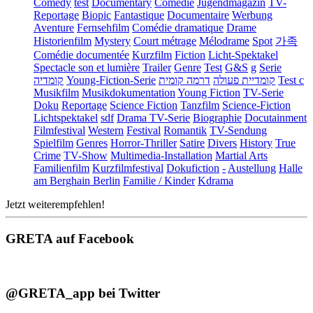
Comedy
test
Documentary
Comédie
Jugendmagazin
TV-
Reportage
Biopic
Fantastique
Documentaire
Werbung
Aventure
Fernsehfilm
Comédie dramatique
Drame
Historienfilm
Mystery
Court métrage
Mélodrame
Spot
가족
Comédie documentée
Kurzfilm
Fiction
Licht-Spektakel
Spectacle son et lumière
Trailer
Genre
Test
G&S
g
Serie
קומדיה
Young-Fiction-Serie
דרמה קומית
קומדיית פעולה
Test c
Musikfilm
Musikdokumentation
Young Fiction
TV-Serie
Doku
Reportage
Science Fiction
Tanzfilm
Science-Fiction
Lichtspektakel
sdf
Drama TV-Serie
Biographie
Docutainment
Filmfestival
Western
Festival
Romantik
TV-Sendung
Spielfilm
Genres
Horror-Thriller
Satire
Divers
History
True
Crime
TV-Show
Multimedia-Installation
Martial Arts
Familienfilm
Kurzfilmfestival
Dokufiction
-
Austellung
Halle
am Berghain Berlin
Familie / Kinder
Kdrama
Jetzt weiterempfehlen!
GRETA auf Facebook
@GRETA_app bei Twitter