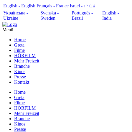
English - English
Français - France
עִבְרִית - Israel
Українська -
Svenska -
Português -
English -
Ukraine
Sweden
Brazil
India
Menü
Home
Greta
Filme
HÖRFILM
Mehr Freizeit
Branche
Kinos
Presse
Kontakt
Home
Greta
Filme
HÖRFILM
Mehr Freizeit
Branche
Kinos
Presse