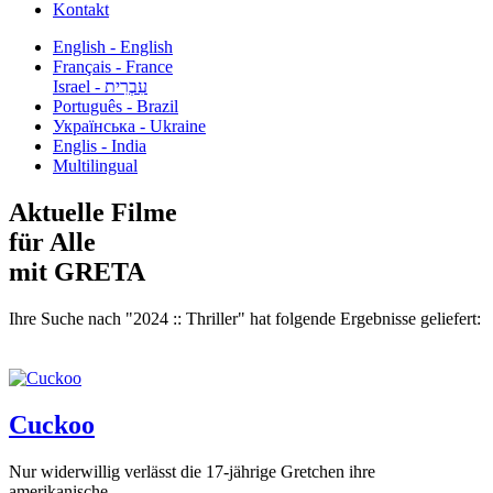
Kontakt
English - English
Français - France
עִבְרִית - Israel
Português - Brazil
Українська - Ukraine
Englis - India
Multilingual
Aktuelle Filme
für Alle
mit GRETA
Ihre Suche nach "2024 :: Thriller" hat folgende Ergebnisse geliefert:
Cuckoo
Nur widerwillig verlässt die 17-jährige Gretchen ihre
amerikanische...