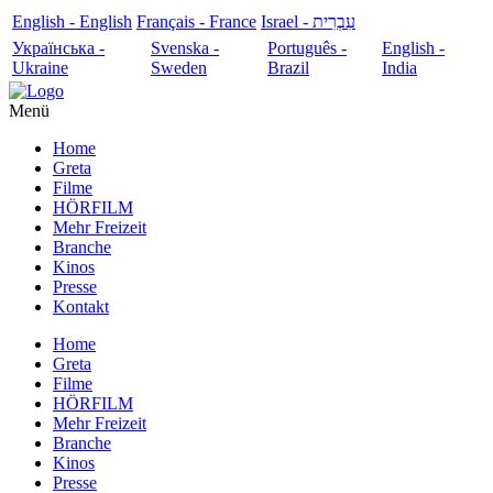
English - English
Français - France
עִבְרִית - Israel
Українська -
Svenska -
Português -
English -
Ukraine
Sweden
Brazil
India
Menü
Home
Greta
Filme
HÖRFILM
Mehr Freizeit
Branche
Kinos
Presse
Kontakt
Home
Greta
Filme
HÖRFILM
Mehr Freizeit
Branche
Kinos
Presse