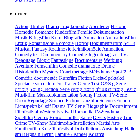
2024
2025
2026
GENRE
Action
Thriller
Drama
Tragikomödie
Abenteuer
Historie
Komödie
Romanze
Kinderfilm
Familie
Dokumentation
Musik
Kriegsfilm
Krimi
Biografie
Animation
Animationsfilm
Erotik
Romantische Komödie
Horror
Dokumentarfilm
Sci-Fi
Musical
Fantasy
Roadmovie
Krimikomödie
Animation.
Comedy
test
Documentary
Comédie
Jugendmagazin
TV-
Reportage
Biopic
Fantastique
Documentaire
Werbung
Aventure
Fernsehfilm
Comédie dramatique
Drame
Historienfilm
Mystery
Court métrage
Mélodrame
Spot
가족
Comédie documentée
Kurzfilm
Fiction
Licht-Spektakel
Spectacle son et lumière
Trailer
Genre
Test
G&S
g
Serie
קומדיה
Young-Fiction-Serie
דרמה קומית
קומדיית פעולה
Test c
Musikfilm
Musikdokumentation
Young Fiction
TV-Serie
Doku
Reportage
Science Fiction
Tanzfilm
Science-Fiction
Lichtspektakel
sdf
Drama TV-Serie
Biographie
Docutainment
Filmfestival
Western
Festival
Romantik
TV-Sendung
Spielfilm
Genres
Horror-Thriller
Satire
Divers
History
True
Crime
TV-Show
Multimedia-Installation
Martial Arts
Familienfilm
Kurzfilmfestival
Dokufiction
-
Austellung
Halle
am Berghain Berlin
Familie / Kinder
Kdrama