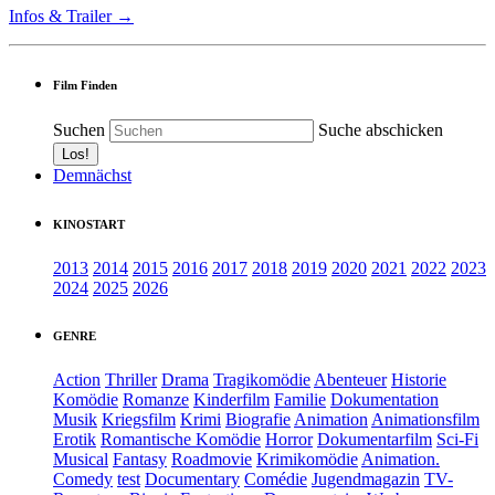
Infos & Trailer →
Film Finden
Suchen
Suche abschicken
Demnächst
KINOSTART
2013
2014
2015
2016
2017
2018
2019
2020
2021
2022
2023
2024
2025
2026
GENRE
Action
Thriller
Drama
Tragikomödie
Abenteuer
Historie
Komödie
Romanze
Kinderfilm
Familie
Dokumentation
Musik
Kriegsfilm
Krimi
Biografie
Animation
Animationsfilm
Erotik
Romantische Komödie
Horror
Dokumentarfilm
Sci-Fi
Musical
Fantasy
Roadmovie
Krimikomödie
Animation.
Comedy
test
Documentary
Comédie
Jugendmagazin
TV-