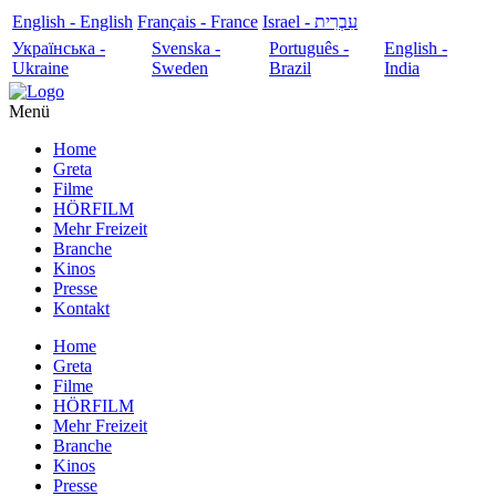
English - English
Français - France
עִבְרִית - Israel
Українська -
Svenska -
Português -
English -
Ukraine
Sweden
Brazil
India
Menü
Home
Greta
Filme
HÖRFILM
Mehr Freizeit
Branche
Kinos
Presse
Kontakt
Home
Greta
Filme
HÖRFILM
Mehr Freizeit
Branche
Kinos
Presse