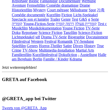
Reportage
Biopic
Fantastique
Documentaire
Werbung
Aventure
Fernsehfilm
Comédie dramatique
Drame
Historienfilm
Mystery
Court métrage
Mélodrame
Spot
가족
Comédie documentée
Kurzfilm
Fiction
Licht-Spektakel
Spectacle son et lumière
Trailer
Genre
Test
G&S
g
Serie
קומדיה
Young-Fiction-Serie
דרמה קומית
קומדיית פעולה
Test c
Musikfilm
Musikdokumentation
Young Fiction
TV-Serie
Doku
Reportage
Science Fiction
Tanzfilm
Science-Fiction
Lichtspektakel
sdf
Drama TV-Serie
Biographie
Docutainment
Filmfestival
Western
Festival
Romantik
TV-Sendung
Spielfilm
Genres
Horror-Thriller
Satire
Divers
History
True
Crime
TV-Show
Multimedia-Installation
Martial Arts
Familienfilm
Kurzfilmfestival
Dokufiction
-
Austellung
Halle
am Berghain Berlin
Familie / Kinder
Kdrama
Jetzt weiterempfehlen!
GRETA auf Facebook
@GRETA_app bei Twitter
Tweets von @GRETA_App