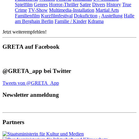
Spielfilm
Genres
Horror-Thriller
Satire
Divers
History
True
Crime
TV-Show
Multimedia-Installation
Martial Arts
Familienfilm
Kurzfilmfestival
Dokufiction
-
Austellung
Halle
am Berghain Berlin
Familie / Kinder
Kdrama
Jetzt weiterempfehlen!
GRETA auf Facebook
@GRETA_app bei Twitter
Tweets von @GRETA_App
Newsletter anmeldung
Partners