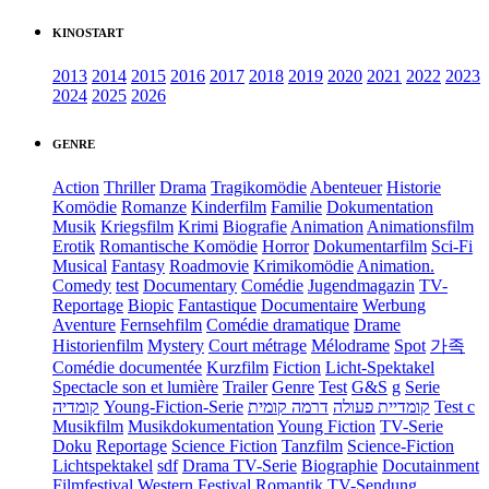
KINOSTART
2013
2014
2015
2016
2017
2018
2019
2020
2021
2022
2023
2024
2025
2026
GENRE
Action
Thriller
Drama
Tragikomödie
Abenteuer
Historie
Komödie
Romanze
Kinderfilm
Familie
Dokumentation
Musik
Kriegsfilm
Krimi
Biografie
Animation
Animationsfilm
Erotik
Romantische Komödie
Horror
Dokumentarfilm
Sci-Fi
Musical
Fantasy
Roadmovie
Krimikomödie
Animation.
Comedy
test
Documentary
Comédie
Jugendmagazin
TV-
Reportage
Biopic
Fantastique
Documentaire
Werbung
Aventure
Fernsehfilm
Comédie dramatique
Drame
Historienfilm
Mystery
Court métrage
Mélodrame
Spot
가족
Comédie documentée
Kurzfilm
Fiction
Licht-Spektakel
Spectacle son et lumière
Trailer
Genre
Test
G&S
g
Serie
קומדיה
Young-Fiction-Serie
דרמה קומית
קומדיית פעולה
Test c
Musikfilm
Musikdokumentation
Young Fiction
TV-Serie
Doku
Reportage
Science Fiction
Tanzfilm
Science-Fiction
Lichtspektakel
sdf
Drama TV-Serie
Biographie
Docutainment
Filmfestival
Western
Festival
Romantik
TV-Sendung