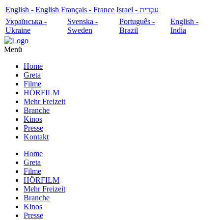
English - English
Français - France
עִבְרִית - Israel
Українська -
Svenska -
Português -
English -
Ukraine
Sweden
Brazil
India
Menü
Home
Greta
Filme
HÖRFILM
Mehr Freizeit
Branche
Kinos
Presse
Kontakt
Home
Greta
Filme
HÖRFILM
Mehr Freizeit
Branche
Kinos
Presse