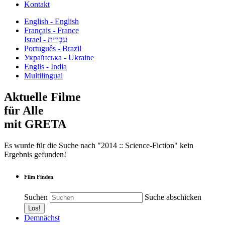
Kontakt
English - English
Français - France
עִבְרִית - Israel
Português - Brazil
Українська - Ukraine
Englis - India
Multilingual
Aktuelle Filme
für Alle
mit GRETA
Es wurde für die Suche nach "2014 :: Science-Fiction" kein
Ergebnis gefunden!
Film Finden
Suchen
Suche abschicken
Demnächst