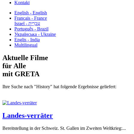
Kontakt
English - English
Français - France
עִבְרִית - Israel
Português - Brazil
Українська - Ukraine
Englis - India
Multilingual
Aktuelle Filme
für Alle
mit GRETA
Ihre Suche nach "History" hat folgende Ergebnisse geliefert:
Landes-verräter
Bereitstellung in der Schweiz. St. Gallen im Zweiten Weltkrieg:...