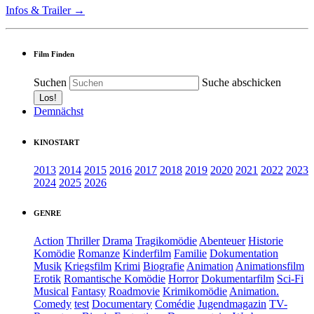
Infos & Trailer →
Film Finden
Suchen
Suche abschicken
Demnächst
KINOSTART
2013
2014
2015
2016
2017
2018
2019
2020
2021
2022
2023
2024
2025
2026
GENRE
Action
Thriller
Drama
Tragikomödie
Abenteuer
Historie
Komödie
Romanze
Kinderfilm
Familie
Dokumentation
Musik
Kriegsfilm
Krimi
Biografie
Animation
Animationsfilm
Erotik
Romantische Komödie
Horror
Dokumentarfilm
Sci-Fi
Musical
Fantasy
Roadmovie
Krimikomödie
Animation.
Comedy
test
Documentary
Comédie
Jugendmagazin
TV-