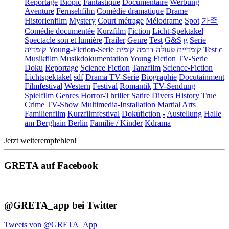
Reportage
Biopic
Fantastique
Documentaire
Werbung
Aventure
Fernsehfilm
Comédie dramatique
Drame
Historienfilm
Mystery
Court métrage
Mélodrame
Spot
가족
Comédie documentée
Kurzfilm
Fiction
Licht-Spektakel
Spectacle son et lumière
Trailer
Genre
Test
G&S
g
Serie
קומדיה
Young-Fiction-Serie
דרמה קומית
קומדיית פעולה
Test c
Musikfilm
Musikdokumentation
Young Fiction
TV-Serie
Doku
Reportage
Science Fiction
Tanzfilm
Science-Fiction
Lichtspektakel
sdf
Drama TV-Serie
Biographie
Docutainment
Filmfestival
Western
Festival
Romantik
TV-Sendung
Spielfilm
Genres
Horror-Thriller
Satire
Divers
History
True
Crime
TV-Show
Multimedia-Installation
Martial Arts
Familienfilm
Kurzfilmfestival
Dokufiction
-
Austellung
Halle
am Berghain Berlin
Familie / Kinder
Kdrama
Jetzt weiterempfehlen!
GRETA auf Facebook
@GRETA_app bei Twitter
Tweets von @GRETA_App