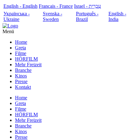
English - English
Français - France
עִבְרִית - Israel
Українська -
Svenska -
Português -
English -
Ukraine
Sweden
Brazil
India
Menü
Home
Greta
Filme
HÖRFILM
Mehr Freizeit
Branche
Kinos
Presse
Kontakt
Home
Greta
Filme
HÖRFILM
Mehr Freizeit
Branche
Kinos
Presse