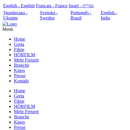
English - English
Français - France
עִבְרִית - Israel
Українська -
Svenska -
Português -
English -
Ukraine
Sweden
Brazil
India
Menü
Home
Greta
Filme
HÖRFILM
Mehr Freizeit
Branche
Kinos
Presse
Kontakt
Home
Greta
Filme
HÖRFILM
Mehr Freizeit
Branche
Kinos
Presse