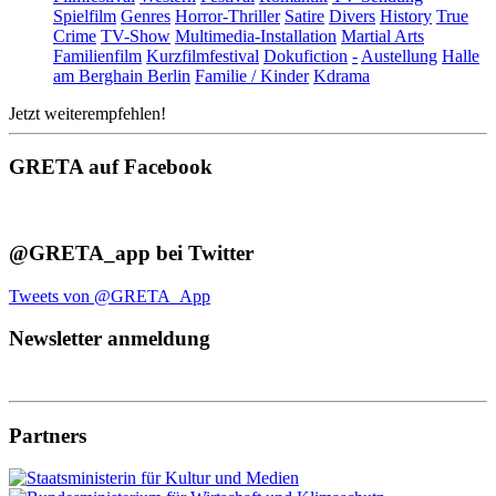
Spielfilm
Genres
Horror-Thriller
Satire
Divers
History
True
Crime
TV-Show
Multimedia-Installation
Martial Arts
Familienfilm
Kurzfilmfestival
Dokufiction
-
Austellung
Halle
am Berghain Berlin
Familie / Kinder
Kdrama
Jetzt weiterempfehlen!
GRETA auf Facebook
@GRETA_app bei Twitter
Tweets von @GRETA_App
Newsletter anmeldung
Partners