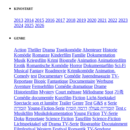
KINOSTART
2013
2014
2015
2016
2017
2018
2019
2020
2021
2022
2023
2024
2025
2026
GENRE
Action
Thriller
Drama
Tragikomödie
Abenteuer
Historie
Komödie
Romanze
Kinderfilm
Familie
Dokumentation
Musik
Kriegsfilm
Krimi
Biografie
Animation
Animationsfilm
Erotik
Romantische Komödie
Horror
Dokumentarfilm
Sci-Fi
Musical
Fantasy
Roadmovie
Krimikomödie
Animation.
Comedy
test
Documentary
Comédie
Jugendmagazin
TV-
Reportage
Biopic
Fantastique
Documentaire
Werbung
Aventure
Fernsehfilm
Comédie dramatique
Drame
Historienfilm
Mystery
Court métrage
Mélodrame
Spot
가족
Comédie documentée
Kurzfilm
Fiction
Licht-Spektakel
Spectacle son et lumière
Trailer
Genre
Test
G&S
g
Serie
קומדיה
Young-Fiction-Serie
דרמה קומית
קומדיית פעולה
Test c
Musikfilm
Musikdokumentation
Young Fiction
TV-Serie
Doku
Reportage
Science Fiction
Tanzfilm
Science-Fiction
Lichtspektakel
sdf
Drama TV-Serie
Biographie
Docutainment
Filmfestival
Western
Festival
Romantik
TV-Sendung