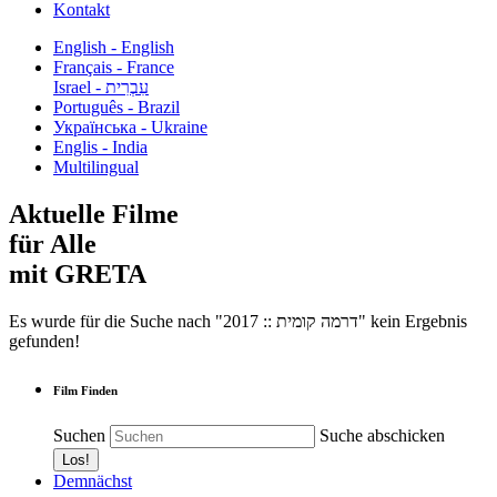
Kontakt
English - English
Français - France
עִבְרִית - Israel
Português - Brazil
Українська - Ukraine
Englis - India
Multilingual
Aktuelle Filme
für Alle
mit GRETA
Es wurde für die Suche nach "2017 :: דרמה קומית" kein Ergebnis
gefunden!
Film Finden
Suchen
Suche abschicken
Demnächst