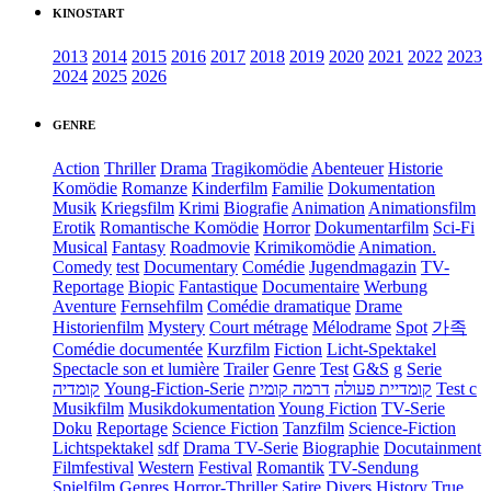
KINOSTART
2013
2014
2015
2016
2017
2018
2019
2020
2021
2022
2023
2024
2025
2026
GENRE
Action
Thriller
Drama
Tragikomödie
Abenteuer
Historie
Komödie
Romanze
Kinderfilm
Familie
Dokumentation
Musik
Kriegsfilm
Krimi
Biografie
Animation
Animationsfilm
Erotik
Romantische Komödie
Horror
Dokumentarfilm
Sci-Fi
Musical
Fantasy
Roadmovie
Krimikomödie
Animation.
Comedy
test
Documentary
Comédie
Jugendmagazin
TV-
Reportage
Biopic
Fantastique
Documentaire
Werbung
Aventure
Fernsehfilm
Comédie dramatique
Drame
Historienfilm
Mystery
Court métrage
Mélodrame
Spot
가족
Comédie documentée
Kurzfilm
Fiction
Licht-Spektakel
Spectacle son et lumière
Trailer
Genre
Test
G&S
g
Serie
קומדיה
Young-Fiction-Serie
דרמה קומית
קומדיית פעולה
Test c
Musikfilm
Musikdokumentation
Young Fiction
TV-Serie
Doku
Reportage
Science Fiction
Tanzfilm
Science-Fiction
Lichtspektakel
sdf
Drama TV-Serie
Biographie
Docutainment
Filmfestival
Western
Festival
Romantik
TV-Sendung
Spielfilm
Genres
Horror-Thriller
Satire
Divers
History
True