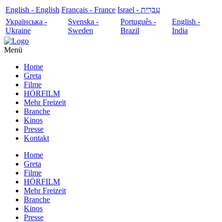
English - English
Français - France
עִבְרִית - Israel
Українська -
Svenska -
Português -
English -
Ukraine
Sweden
Brazil
India
Menü
Home
Greta
Filme
HÖRFILM
Mehr Freizeit
Branche
Kinos
Presse
Kontakt
Home
Greta
Filme
HÖRFILM
Mehr Freizeit
Branche
Kinos
Presse