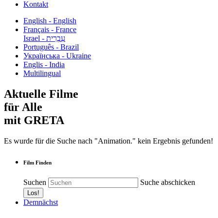
Kontakt
English - English
Français - France
עִבְרִית - Israel
Português - Brazil
Українська - Ukraine
Englis - India
Multilingual
Aktuelle Filme
für Alle
mit GRETA
Es wurde für die Suche nach "Animation." kein Ergebnis gefunden!
Film Finden
Suchen
Suche abschicken
Demnächst