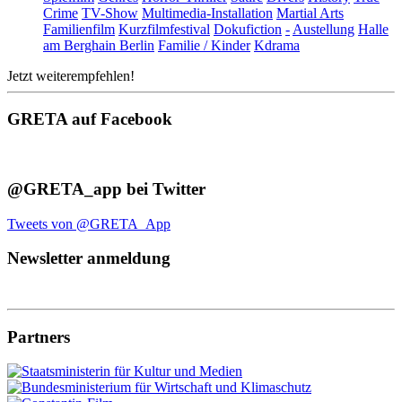
Crime
TV-Show
Multimedia-Installation
Martial Arts
Familienfilm
Kurzfilmfestival
Dokufiction
-
Austellung
Halle
am Berghain Berlin
Familie / Kinder
Kdrama
Jetzt weiterempfehlen!
GRETA auf Facebook
@GRETA_app bei Twitter
Tweets von @GRETA_App
Newsletter anmeldung
Partners