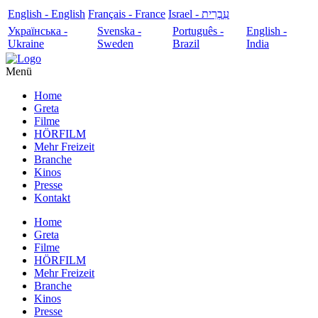
English - English
Français - France
עִבְרִית - Israel
Українська -
Svenska -
Português -
English -
Ukraine
Sweden
Brazil
India
Menü
Home
Greta
Filme
HÖRFILM
Mehr Freizeit
Branche
Kinos
Presse
Kontakt
Home
Greta
Filme
HÖRFILM
Mehr Freizeit
Branche
Kinos
Presse