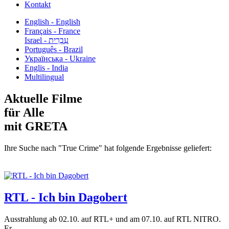
Kontakt
English - English
Français - France
עִבְרִית - Israel
Português - Brazil
Українська - Ukraine
Englis - India
Multilingual
Aktuelle Filme
für Alle
mit GRETA
Ihre Suche nach "True Crime" hat folgende Ergebnisse geliefert:
RTL - Ich bin Dagobert
Ausstrahlung ab 02.10. auf RTL+ und am 07.10. auf RTL NITRO.
Er...