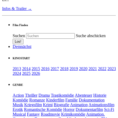
Infos & Trailer →
Film Finden
Suchen
Suche abschicken
Demnächst
KINOSTART
2013
2014
2015
2016
2017
2018
2019
2020
2021
2022
2023
2024
2025
2026
GENRE
Action
Thriller
Drama
Tragikomödie
Abenteuer
Historie
Komödie
Romanze
Kinderfilm
Familie
Dokumentation
Musik
Kriegsfilm
Krimi
Biografie
Animation
Animationsfilm
Erotik
Romantische Komödie
Horror
Dokumentarfilm
Sci-Fi
Musical
Fantasy
Roadmovie
Krimikomödie
Animation.