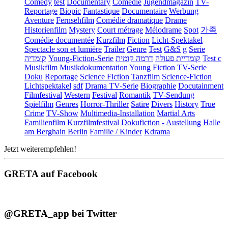
Comedy
test
Documentary
Comédie
Jugendmagazin
TV-
Reportage
Biopic
Fantastique
Documentaire
Werbung
Aventure
Fernsehfilm
Comédie dramatique
Drame
Historienfilm
Mystery
Court métrage
Mélodrame
Spot
가족
Comédie documentée
Kurzfilm
Fiction
Licht-Spektakel
Spectacle son et lumière
Trailer
Genre
Test
G&S
g
Serie
קומדיה
Young-Fiction-Serie
דרמה קומית
קומדיית פעולה
Test c
Musikfilm
Musikdokumentation
Young Fiction
TV-Serie
Doku
Reportage
Science Fiction
Tanzfilm
Science-Fiction
Lichtspektakel
sdf
Drama TV-Serie
Biographie
Docutainment
Filmfestival
Western
Festival
Romantik
TV-Sendung
Spielfilm
Genres
Horror-Thriller
Satire
Divers
History
True
Crime
TV-Show
Multimedia-Installation
Martial Arts
Familienfilm
Kurzfilmfestival
Dokufiction
-
Austellung
Halle
am Berghain Berlin
Familie / Kinder
Kdrama
Jetzt weiterempfehlen!
GRETA auf Facebook
@GRETA_app bei Twitter