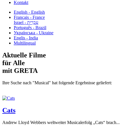
Kontakt
English - English
Français - France
עִבְרִית - Israel
Português - Brazil
Українська - Ukraine
Englis - India
Multilingual
Aktuelle Filme
für Alle
mit GRETA
Ihre Suche nach "Musical" hat folgende Ergebnisse geliefert:
Cats
Andrew Lloyd Webbers weltweiter Musicalerfolg „Cats“ brach...