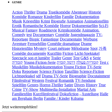
GENRE
Action
Thriller
Drama
Tragikomödie
Abenteuer
Historie
Komödie
Romanze
Kinderfilm
Familie
Dokumentation
Musik
Kriegsfilm
Krimi
Biografie
Animation
Animationsfilm
Erotik
Romantische Komödie
Horror
Dokumentarfilm
Sci-Fi
Musical
Fantasy
Roadmovie
Krimikomödie
Animation.
Comedy
test
Documentary
Comédie
Jugendmagazin
TV-
Reportage
Biopic
Fantastique
Documentaire
Werbung
Aventure
Fernsehfilm
Comédie dramatique
Drame
Historienfilm
Mystery
Court métrage
Mélodrame
Spot
가족
Comédie documentée
Kurzfilm
Fiction
Licht-Spektakel
Spectacle son et lumière
Trailer
Genre
Test
G&S
g
Serie
קומדיה
Young-Fiction-Serie
דרמה קומית
קומדיית פעולה
Test c
Musikfilm
Musikdokumentation
Young Fiction
TV-Serie
Doku
Reportage
Science Fiction
Tanzfilm
Science-Fiction
Lichtspektakel
sdf
Drama TV-Serie
Biographie
Docutainment
Filmfestival
Western
Festival
Romantik
TV-Sendung
Spielfilm
Genres
Horror-Thriller
Satire
Divers
History
True
Crime
TV-Show
Multimedia-Installation
Martial Arts
Familienfilm
Kurzfilmfestival
Dokufiction
-
Austellung
Halle
am Berghain Berlin
Familie / Kinder
Kdrama
Jetzt weiterempfehlen!