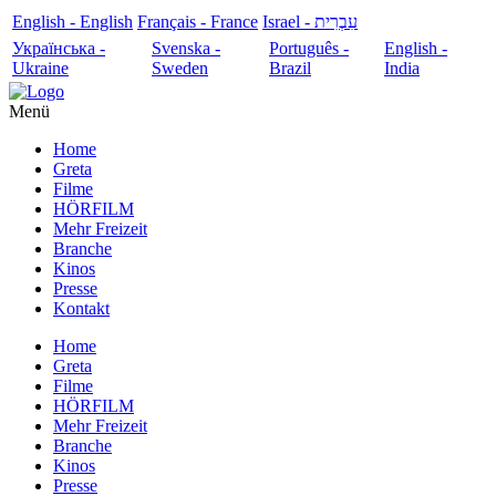
English - English
Français - France
עִבְרִית - Israel
Українська -
Svenska -
Português -
English -
Ukraine
Sweden
Brazil
India
Menü
Home
Greta
Filme
HÖRFILM
Mehr Freizeit
Branche
Kinos
Presse
Kontakt
Home
Greta
Filme
HÖRFILM
Mehr Freizeit
Branche
Kinos
Presse