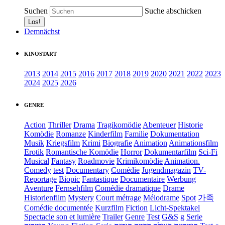
Suchen
Suche abschicken
Demnächst
KINOSTART
2013
2014
2015
2016
2017
2018
2019
2020
2021
2022
2023
2024
2025
2026
GENRE
Action
Thriller
Drama
Tragikomödie
Abenteuer
Historie
Komödie
Romanze
Kinderfilm
Familie
Dokumentation
Musik
Kriegsfilm
Krimi
Biografie
Animation
Animationsfilm
Erotik
Romantische Komödie
Horror
Dokumentarfilm
Sci-Fi
Musical
Fantasy
Roadmovie
Krimikomödie
Animation.
Comedy
test
Documentary
Comédie
Jugendmagazin
TV-
Reportage
Biopic
Fantastique
Documentaire
Werbung
Aventure
Fernsehfilm
Comédie dramatique
Drame
Historienfilm
Mystery
Court métrage
Mélodrame
Spot
가족
Comédie documentée
Kurzfilm
Fiction
Licht-Spektakel
Spectacle son et lumière
Trailer
Genre
Test
G&S
g
Serie