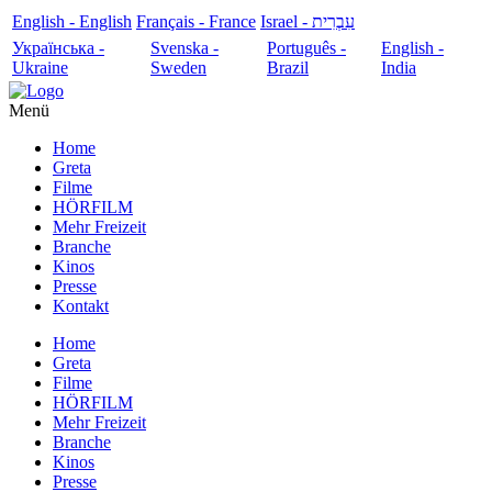
English - English
Français - France
עִבְרִית - Israel
Українська -
Svenska -
Português -
English -
Ukraine
Sweden
Brazil
India
Menü
Home
Greta
Filme
HÖRFILM
Mehr Freizeit
Branche
Kinos
Presse
Kontakt
Home
Greta
Filme
HÖRFILM
Mehr Freizeit
Branche
Kinos
Presse