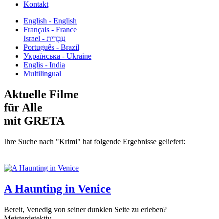
Kontakt
English - English
Français - France
עִבְרִית - Israel
Português - Brazil
Українська - Ukraine
Englis - India
Multilingual
Aktuelle Filme
für Alle
mit GRETA
Ihre Suche nach "Krimi" hat folgende Ergebnisse geliefert:
A Haunting in Venice
Bereit, Venedig von seiner dunklen Seite zu erleben?
Meisterdetektiv...