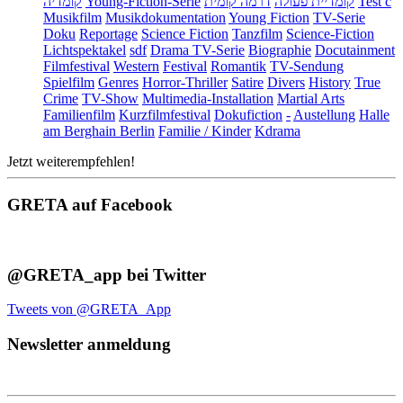
קומדיה
Young-Fiction-Serie
דרמה קומית
קומדיית פעולה
Test c
Musikfilm
Musikdokumentation
Young Fiction
TV-Serie
Doku
Reportage
Science Fiction
Tanzfilm
Science-Fiction
Lichtspektakel
sdf
Drama TV-Serie
Biographie
Docutainment
Filmfestival
Western
Festival
Romantik
TV-Sendung
Spielfilm
Genres
Horror-Thriller
Satire
Divers
History
True
Crime
TV-Show
Multimedia-Installation
Martial Arts
Familienfilm
Kurzfilmfestival
Dokufiction
-
Austellung
Halle
am Berghain Berlin
Familie / Kinder
Kdrama
Jetzt weiterempfehlen!
GRETA auf Facebook
@GRETA_app bei Twitter
Tweets von @GRETA_App
Newsletter anmeldung