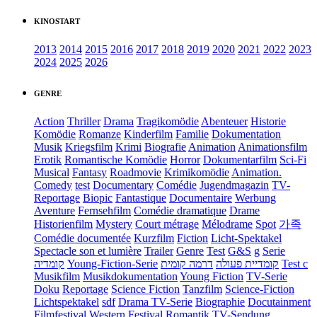
KINOSTART
2013
2014
2015
2016
2017
2018
2019
2020
2021
2022
2023
2024
2025
2026
GENRE
Action
Thriller
Drama
Tragikomödie
Abenteuer
Historie
Komödie
Romanze
Kinderfilm
Familie
Dokumentation
Musik
Kriegsfilm
Krimi
Biografie
Animation
Animationsfilm
Erotik
Romantische Komödie
Horror
Dokumentarfilm
Sci-Fi
Musical
Fantasy
Roadmovie
Krimikomödie
Animation.
Comedy
test
Documentary
Comédie
Jugendmagazin
TV-
Reportage
Biopic
Fantastique
Documentaire
Werbung
Aventure
Fernsehfilm
Comédie dramatique
Drame
Historienfilm
Mystery
Court métrage
Mélodrame
Spot
가족
Comédie documentée
Kurzfilm
Fiction
Licht-Spektakel
Spectacle son et lumière
Trailer
Genre
Test
G&S
g
Serie
קומדיה
Young-Fiction-Serie
דרמה קומית
קומדיית פעולה
Test c
Musikfilm
Musikdokumentation
Young Fiction
TV-Serie
Doku
Reportage
Science Fiction
Tanzfilm
Science-Fiction
Lichtspektakel
sdf
Drama TV-Serie
Biographie
Docutainment
Filmfestival
Western
Festival
Romantik
TV-Sendung