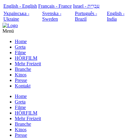
English - English
Français - France
עִבְרִית - Israel
Українська -
Svenska -
Português -
English -
Ukraine
Sweden
Brazil
India
Menü
Home
Greta
Filme
HÖRFILM
Mehr Freizeit
Branche
Kinos
Presse
Kontakt
Home
Greta
Filme
HÖRFILM
Mehr Freizeit
Branche
Kinos
Presse