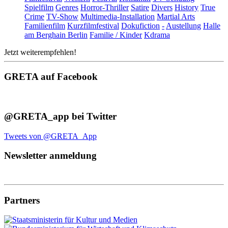
Spielfilm
Genres
Horror-Thriller
Satire
Divers
History
True
Crime
TV-Show
Multimedia-Installation
Martial Arts
Familienfilm
Kurzfilmfestival
Dokufiction
-
Austellung
Halle
am Berghain Berlin
Familie / Kinder
Kdrama
Jetzt weiterempfehlen!
GRETA auf Facebook
@GRETA_app bei Twitter
Tweets von @GRETA_App
Newsletter anmeldung
Partners