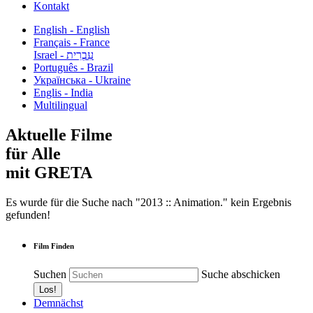
Kontakt
English - English
Français - France
עִבְרִית - Israel
Português - Brazil
Українська - Ukraine
Englis - India
Multilingual
Aktuelle Filme
für Alle
mit GRETA
Es wurde für die Suche nach "2013 :: Animation." kein Ergebnis
gefunden!
Film Finden
Suchen
Suche abschicken
Demnächst