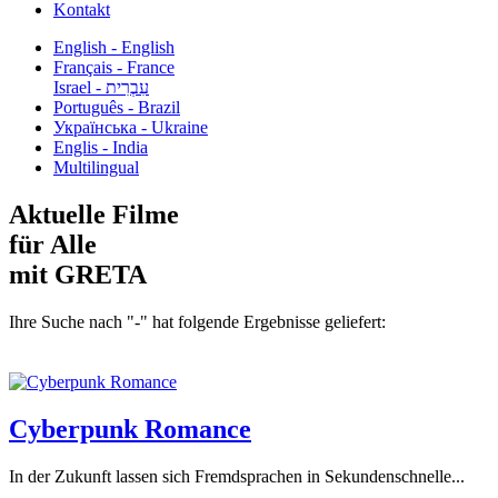
Kontakt
English - English
Français - France
עִבְרִית - Israel
Português - Brazil
Українська - Ukraine
Englis - India
Multilingual
Aktuelle Filme
für Alle
mit GRETA
Ihre Suche nach "-" hat folgende Ergebnisse geliefert:
Cyberpunk Romance
In der Zukunft lassen sich Fremdsprachen in Sekundenschnelle...