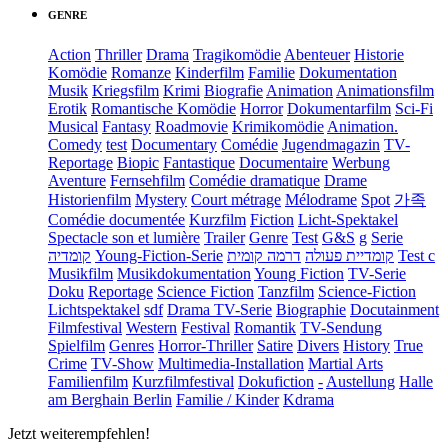
GENRE
Action
Thriller
Drama
Tragikomödie
Abenteuer
Historie
Komödie
Romanze
Kinderfilm
Familie
Dokumentation
Musik
Kriegsfilm
Krimi
Biografie
Animation
Animationsfilm
Erotik
Romantische Komödie
Horror
Dokumentarfilm
Sci-Fi
Musical
Fantasy
Roadmovie
Krimikomödie
Animation.
Comedy
test
Documentary
Comédie
Jugendmagazin
TV-
Reportage
Biopic
Fantastique
Documentaire
Werbung
Aventure
Fernsehfilm
Comédie dramatique
Drame
Historienfilm
Mystery
Court métrage
Mélodrame
Spot
가족
Comédie documentée
Kurzfilm
Fiction
Licht-Spektakel
Spectacle son et lumière
Trailer
Genre
Test
G&S
g
Serie
קומדיה
Young-Fiction-Serie
דרמה קומית
קומדיית פעולה
Test c
Musikfilm
Musikdokumentation
Young Fiction
TV-Serie
Doku
Reportage
Science Fiction
Tanzfilm
Science-Fiction
Lichtspektakel
sdf
Drama TV-Serie
Biographie
Docutainment
Filmfestival
Western
Festival
Romantik
TV-Sendung
Spielfilm
Genres
Horror-Thriller
Satire
Divers
History
True
Crime
TV-Show
Multimedia-Installation
Martial Arts
Familienfilm
Kurzfilmfestival
Dokufiction
-
Austellung
Halle
am Berghain Berlin
Familie / Kinder
Kdrama
Jetzt weiterempfehlen!