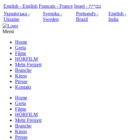
English - English
Français - France
עִבְרִית - Israel
Українська -
Svenska -
Português -
English -
Ukraine
Sweden
Brazil
India
Menü
Home
Greta
Filme
HÖRFILM
Mehr Freizeit
Branche
Kinos
Presse
Kontakt
Home
Greta
Filme
HÖRFILM
Mehr Freizeit
Branche
Kinos
Presse