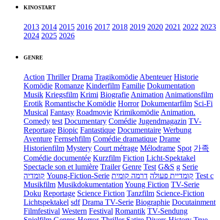
KINOSTART
2013
2014
2015
2016
2017
2018
2019
2020
2021
2022
2023
2024
2025
2026
GENRE
Action
Thriller
Drama
Tragikomödie
Abenteuer
Historie
Komödie
Romanze
Kinderfilm
Familie
Dokumentation
Musik
Kriegsfilm
Krimi
Biografie
Animation
Animationsfilm
Erotik
Romantische Komödie
Horror
Dokumentarfilm
Sci-Fi
Musical
Fantasy
Roadmovie
Krimikomödie
Animation.
Comedy
test
Documentary
Comédie
Jugendmagazin
TV-
Reportage
Biopic
Fantastique
Documentaire
Werbung
Aventure
Fernsehfilm
Comédie dramatique
Drame
Historienfilm
Mystery
Court métrage
Mélodrame
Spot
가족
Comédie documentée
Kurzfilm
Fiction
Licht-Spektakel
Spectacle son et lumière
Trailer
Genre
Test
G&S
g
Serie
קומדיה
Young-Fiction-Serie
דרמה קומית
קומדיית פעולה
Test c
Musikfilm
Musikdokumentation
Young Fiction
TV-Serie
Doku
Reportage
Science Fiction
Tanzfilm
Science-Fiction
Lichtspektakel
sdf
Drama TV-Serie
Biographie
Docutainment
Filmfestival
Western
Festival
Romantik
TV-Sendung
Spielfilm
Genres
Horror-Thriller
Satire
Divers
History
True