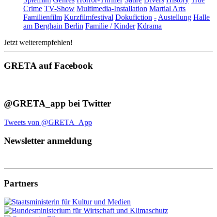
Crime
TV-Show
Multimedia-Installation
Martial Arts
Familienfilm
Kurzfilmfestival
Dokufiction
-
Austellung
Halle
am Berghain Berlin
Familie / Kinder
Kdrama
Jetzt weiterempfehlen!
GRETA auf Facebook
@GRETA_app bei Twitter
Tweets von @GRETA_App
Newsletter anmeldung
Partners