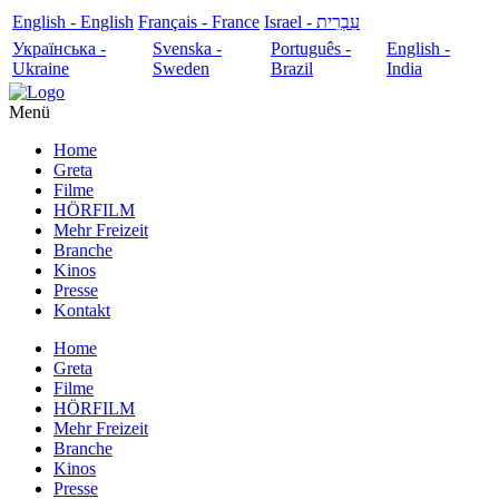
English - English
Français - France
עִבְרִית - Israel
Українська -
Svenska -
Português -
English -
Ukraine
Sweden
Brazil
India
Menü
Home
Greta
Filme
HÖRFILM
Mehr Freizeit
Branche
Kinos
Presse
Kontakt
Home
Greta
Filme
HÖRFILM
Mehr Freizeit
Branche
Kinos
Presse