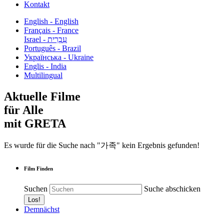
Kontakt
English - English
Français - France
עִבְרִית - Israel
Português - Brazil
Українська - Ukraine
Englis - India
Multilingual
Aktuelle Filme
für Alle
mit GRETA
Es wurde für die Suche nach "가족" kein Ergebnis gefunden!
Film Finden
Suchen
Suche abschicken
Demnächst