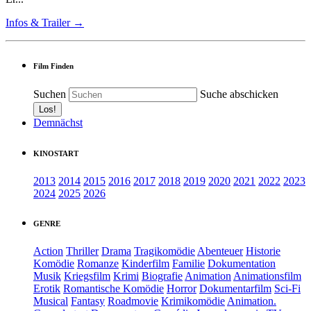
Infos & Trailer →
Film Finden
Suchen
Suche abschicken
Demnächst
KINOSTART
2013
2014
2015
2016
2017
2018
2019
2020
2021
2022
2023
2024
2025
2026
GENRE
Action
Thriller
Drama
Tragikomödie
Abenteuer
Historie
Komödie
Romanze
Kinderfilm
Familie
Dokumentation
Musik
Kriegsfilm
Krimi
Biografie
Animation
Animationsfilm
Erotik
Romantische Komödie
Horror
Dokumentarfilm
Sci-Fi
Musical
Fantasy
Roadmovie
Krimikomödie
Animation.