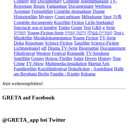
Comedy
test
Documentary
Comédie
Jugendmagazin
TV-
Reportage
Biopic
Fantastique
Documentaire
Werbung
Aventure
Fernsehfilm
Comédie dramatique
Drame
Historienfilm
Mystery
Court métrage
Mélodrame
Spot
가족
Comédie documentée
Kurzfilm
Fiction
Licht-Spektakel
Spectacle son et lumière
Trailer
Genre
Test
G&S
g
Serie
קומדיה
Young-Fiction-Serie
דרמה קומית
קומדיית פעולה
Test c
Musikfilm
Musikdokumentation
Young Fiction
TV-Serie
Doku
Reportage
Science Fiction
Tanzfilm
Science-Fiction
Lichtspektakel
sdf
Drama TV-Serie
Biographie
Docutainment
Filmfestival
Western
Festival
Romantik
TV-Sendung
Spielfilm
Genres
Horror-Thriller
Satire
Divers
History
True
Crime
TV-Show
Multimedia-Installation
Martial Arts
Familienfilm
Kurzfilmfestival
Dokufiction
-
Austellung
Halle
am Berghain Berlin
Familie / Kinder
Kdrama
Jetzt weiterempfehlen!
GRETA auf Facebook
@GRETA_app bei Twitter