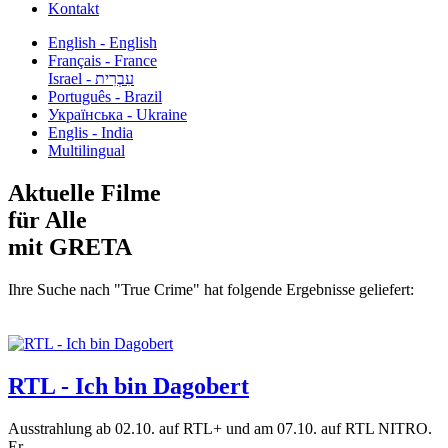
Kontakt
English - English
Français - France
עִבְרִית - Israel
Português - Brazil
Українська - Ukraine
Englis - India
Multilingual
Aktuelle Filme
für Alle
mit GRETA
Ihre Suche nach "True Crime" hat folgende Ergebnisse geliefert:
RTL - Ich bin Dagobert
Ausstrahlung ab 02.10. auf RTL+ und am 07.10. auf RTL NITRO.
Er...