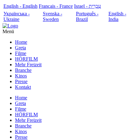
English - English
Français - France
עִבְרִית - Israel
Українська -
Svenska -
Português -
English -
Ukraine
Sweden
Brazil
India
Menü
Home
Greta
Filme
HÖRFILM
Mehr Freizeit
Branche
Kinos
Presse
Kontakt
Home
Greta
Filme
HÖRFILM
Mehr Freizeit
Branche
Kinos
Presse