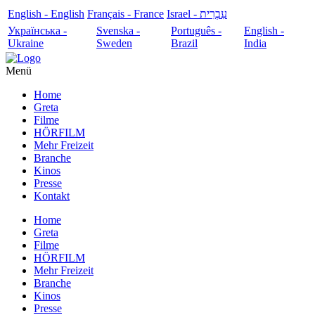
English - English
Français - France
עִבְרִית - Israel
Українська -
Svenska -
Português -
English -
Ukraine
Sweden
Brazil
India
Menü
Home
Greta
Filme
HÖRFILM
Mehr Freizeit
Branche
Kinos
Presse
Kontakt
Home
Greta
Filme
HÖRFILM
Mehr Freizeit
Branche
Kinos
Presse