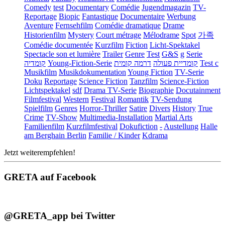
Comedy
test
Documentary
Comédie
Jugendmagazin
TV-
Reportage
Biopic
Fantastique
Documentaire
Werbung
Aventure
Fernsehfilm
Comédie dramatique
Drame
Historienfilm
Mystery
Court métrage
Mélodrame
Spot
가족
Comédie documentée
Kurzfilm
Fiction
Licht-Spektakel
Spectacle son et lumière
Trailer
Genre
Test
G&S
g
Serie
קומדיה
Young-Fiction-Serie
דרמה קומית
קומדיית פעולה
Test c
Musikfilm
Musikdokumentation
Young Fiction
TV-Serie
Doku
Reportage
Science Fiction
Tanzfilm
Science-Fiction
Lichtspektakel
sdf
Drama TV-Serie
Biographie
Docutainment
Filmfestival
Western
Festival
Romantik
TV-Sendung
Spielfilm
Genres
Horror-Thriller
Satire
Divers
History
True
Crime
TV-Show
Multimedia-Installation
Martial Arts
Familienfilm
Kurzfilmfestival
Dokufiction
-
Austellung
Halle
am Berghain Berlin
Familie / Kinder
Kdrama
Jetzt weiterempfehlen!
GRETA auf Facebook
@GRETA_app bei Twitter