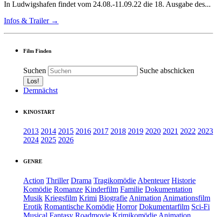
In Ludwigshafen findet vom 24.08.-11.09.22 die 18. Ausgabe des...
Infos & Trailer →
Film Finden
Suchen
Suche abschicken
Demnächst
KINOSTART
2013
2014
2015
2016
2017
2018
2019
2020
2021
2022
2023
2024
2025
2026
GENRE
Action
Thriller
Drama
Tragikomödie
Abenteuer
Historie
Komödie
Romanze
Kinderfilm
Familie
Dokumentation
Musik
Kriegsfilm
Krimi
Biografie
Animation
Animationsfilm
Erotik
Romantische Komödie
Horror
Dokumentarfilm
Sci-Fi
Musical
Fantasy
Roadmovie
Krimikomödie
Animation.