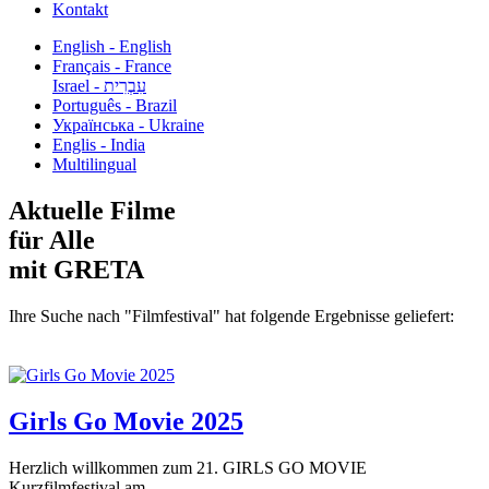
Kontakt
English - English
Français - France
עִבְרִית - Israel
Português - Brazil
Українська - Ukraine
Englis - India
Multilingual
Aktuelle Filme
für Alle
mit GRETA
Ihre Suche nach "Filmfestival" hat folgende Ergebnisse geliefert:
Girls Go Movie 2025
Herzlich willkommen zum 21. GIRLS GO MOVIE
Kurzfilmfestival am...