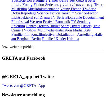
Spectacle son et lumière
Trailer
Genre
Test
G&S
g
Serie
קומדיה
Young-Fiction-Serie
דרמה קומית
קומדיית פעולה
Test c
Musikfilm
Musikdokumentation
Young Fiction
TV-Serie
Doku
Reportage
Science Fiction
Tanzfilm
Science-Fiction
Lichtspektakel
sdf
Drama TV-Serie
Biographie
Docutainment
Filmfestival
Western
Festival
Romantik
TV-Sendung
Spielfilm
Genres
Horror-Thriller
Satire
Divers
History
True
Crime
TV-Show
Multimedia-Installation
Martial Arts
Familienfilm
Kurzfilmfestival
Dokufiction
-
Austellung
Halle
am Berghain Berlin
Familie / Kinder
Kdrama
Jetzt weiterempfehlen!
GRETA auf Facebook
@GRETA_app bei Twitter
Tweets von @GRETA_App
Newsletter anmeldung