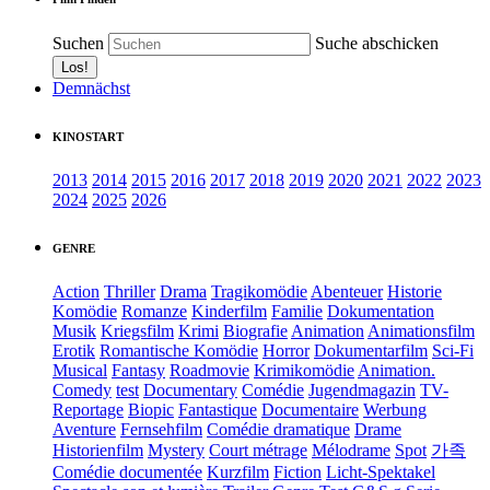
Suchen
Suche abschicken
Demnächst
KINOSTART
2013
2014
2015
2016
2017
2018
2019
2020
2021
2022
2023
2024
2025
2026
GENRE
Action
Thriller
Drama
Tragikomödie
Abenteuer
Historie
Komödie
Romanze
Kinderfilm
Familie
Dokumentation
Musik
Kriegsfilm
Krimi
Biografie
Animation
Animationsfilm
Erotik
Romantische Komödie
Horror
Dokumentarfilm
Sci-Fi
Musical
Fantasy
Roadmovie
Krimikomödie
Animation.
Comedy
test
Documentary
Comédie
Jugendmagazin
TV-
Reportage
Biopic
Fantastique
Documentaire
Werbung
Aventure
Fernsehfilm
Comédie dramatique
Drame
Historienfilm
Mystery
Court métrage
Mélodrame
Spot
가족
Comédie documentée
Kurzfilm
Fiction
Licht-Spektakel