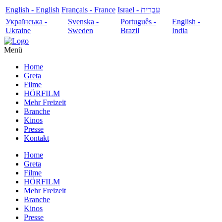
English - English
Français - France
עִבְרִית - Israel
Українська -
Svenska -
Português -
English -
Ukraine
Sweden
Brazil
India
Menü
Home
Greta
Filme
HÖRFILM
Mehr Freizeit
Branche
Kinos
Presse
Kontakt
Home
Greta
Filme
HÖRFILM
Mehr Freizeit
Branche
Kinos
Presse