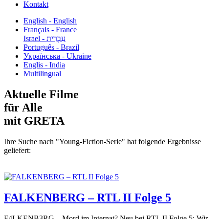
Kontakt
English - English
Français - France
עִבְרִית - Israel
Português - Brazil
Українська - Ukraine
Englis - India
Multilingual
Aktuelle Filme
für Alle
mit GRETA
Ihre Suche nach "Young-Fiction-Serie" hat folgende Ergebnisse
geliefert:
FALKENBERG – RTL II Folge 5
F4LKENB3RG – Mord im Internat? Neu bei RTL II Folge 5: Wir...