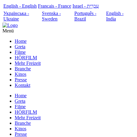
English - English
Français - France
עִבְרִית - Israel
Українська -
Svenska -
Português -
English -
Ukraine
Sweden
Brazil
India
Menü
Home
Greta
Filme
HÖRFILM
Mehr Freizeit
Branche
Kinos
Presse
Kontakt
Home
Greta
Filme
HÖRFILM
Mehr Freizeit
Branche
Kinos
Presse