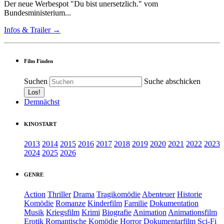
Der neue Werbespot "Du bist unersetzlich." vom
Bundesministerium...
Infos & Trailer →
Film Finden
Suchen
Suche abschicken
Demnächst
KINOSTART
2013
2014
2015
2016
2017
2018
2019
2020
2021
2022
2023
2024
2025
2026
GENRE
Action
Thriller
Drama
Tragikomödie
Abenteuer
Historie
Komödie
Romanze
Kinderfilm
Familie
Dokumentation
Musik
Kriegsfilm
Krimi
Biografie
Animation
Animationsfilm
Erotik
Romantische Komödie
Horror
Dokumentarfilm
Sci-Fi