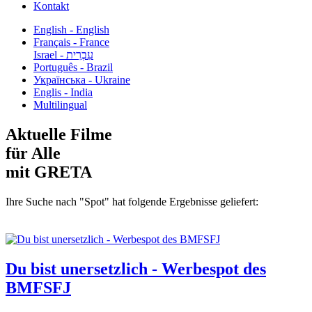
Kontakt
English - English
Français - France
עִבְרִית - Israel
Português - Brazil
Українська - Ukraine
Englis - India
Multilingual
Aktuelle Filme
für Alle
mit GRETA
Ihre Suche nach "Spot" hat folgende Ergebnisse geliefert:
Du bist unersetzlich - Werbespot des
BMFSFJ