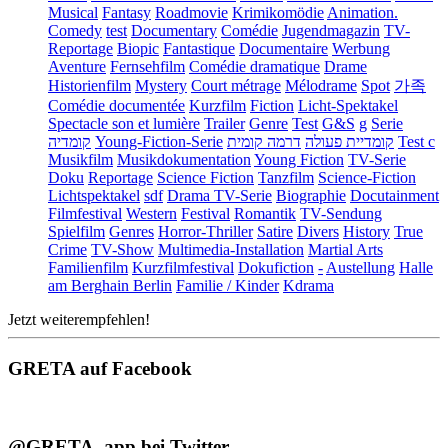
Musical
Fantasy
Roadmovie
Krimikomödie
Animation.
Comedy
test
Documentary
Comédie
Jugendmagazin
TV-
Reportage
Biopic
Fantastique
Documentaire
Werbung
Aventure
Fernsehfilm
Comédie dramatique
Drame
Historienfilm
Mystery
Court métrage
Mélodrame
Spot
가족
Comédie documentée
Kurzfilm
Fiction
Licht-Spektakel
Spectacle son et lumière
Trailer
Genre
Test
G&S
g
Serie
קומדיה
Young-Fiction-Serie
דרמה קומית
קומדיית פעולה
Test c
Musikfilm
Musikdokumentation
Young Fiction
TV-Serie
Doku
Reportage
Science Fiction
Tanzfilm
Science-Fiction
Lichtspektakel
sdf
Drama TV-Serie
Biographie
Docutainment
Filmfestival
Western
Festival
Romantik
TV-Sendung
Spielfilm
Genres
Horror-Thriller
Satire
Divers
History
True
Crime
TV-Show
Multimedia-Installation
Martial Arts
Familienfilm
Kurzfilmfestival
Dokufiction
-
Austellung
Halle
am Berghain Berlin
Familie / Kinder
Kdrama
Jetzt weiterempfehlen!
GRETA auf Facebook
@GRETA_app bei Twitter