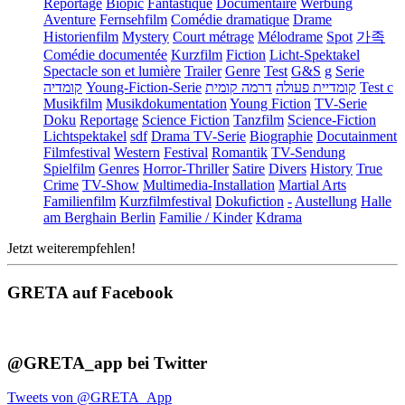
Reportage
Biopic
Fantastique
Documentaire
Werbung
Aventure
Fernsehfilm
Comédie dramatique
Drame
Historienfilm
Mystery
Court métrage
Mélodrame
Spot
가족
Comédie documentée
Kurzfilm
Fiction
Licht-Spektakel
Spectacle son et lumière
Trailer
Genre
Test
G&S
g
Serie
קומדיה
Young-Fiction-Serie
דרמה קומית
קומדיית פעולה
Test c
Musikfilm
Musikdokumentation
Young Fiction
TV-Serie
Doku
Reportage
Science Fiction
Tanzfilm
Science-Fiction
Lichtspektakel
sdf
Drama TV-Serie
Biographie
Docutainment
Filmfestival
Western
Festival
Romantik
TV-Sendung
Spielfilm
Genres
Horror-Thriller
Satire
Divers
History
True
Crime
TV-Show
Multimedia-Installation
Martial Arts
Familienfilm
Kurzfilmfestival
Dokufiction
-
Austellung
Halle
am Berghain Berlin
Familie / Kinder
Kdrama
Jetzt weiterempfehlen!
GRETA auf Facebook
@GRETA_app bei Twitter
Tweets von @GRETA_App