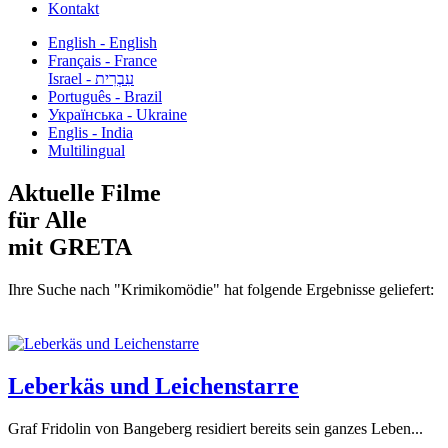
Kontakt
English - English
Français - France
עִבְרִית - Israel
Português - Brazil
Українська - Ukraine
Englis - India
Multilingual
Aktuelle Filme
für Alle
mit GRETA
Ihre Suche nach "Krimikomödie" hat folgende Ergebnisse geliefert:
Leberkäs und Leichenstarre
Graf Fridolin von Bangeberg residiert bereits sein ganzes Leben...