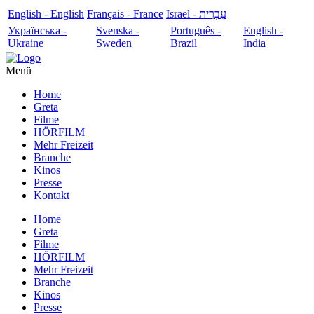
English - English
Français - France
עִבְרִית - Israel
Українська -
Svenska -
Português -
English -
Ukraine
Sweden
Brazil
India
Menü
Home
Greta
Filme
HÖRFILM
Mehr Freizeit
Branche
Kinos
Presse
Kontakt
Home
Greta
Filme
HÖRFILM
Mehr Freizeit
Branche
Kinos
Presse