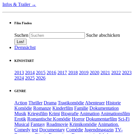
Infos & Trailer →
Film Finden
Suchen
Suche abschicken
Demnächst
KINOSTART
2013
2014
2015
2016
2017
2018
2019
2020
2021
2022
2023
2024
2025
2026
GENRE
Action
Thriller
Drama
Tragikomödie
Abenteuer
Historie
Komödie
Romanze
Kinderfilm
Familie
Dokumentation
Musik
Kriegsfilm
Krimi
Biografie
Animation
Animationsfilm
Erotik
Romantische Komödie
Horror
Dokumentarfilm
Sci-Fi
Musical
Fantasy
Roadmovie
Krimikomödie
Animation.
Comedy
test
Documentary
Comédie
Jugendmagazin
TV-