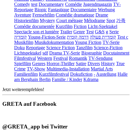
Comedy
test
Documentary
Comédie
Jugendmagazin
TV-
Reportage
Biopic
Fantastique
Documentaire
Werbung
Aventure
Fernsehfilm
Comédie dramatique
Drame
Historienfilm
Mystery
Court métrage
Mélodrame
Spot
가족
Comédie documentée
Kurzfilm
Fiction
Licht-Spektakel
Spectacle son et lumière
Trailer
Genre
Test
G&S
g
Serie
קומדיה
Young-Fiction-Serie
דרמה קומית
קומדיית פעולה
Test c
Musikfilm
Musikdokumentation
Young Fiction
TV-Serie
Doku
Reportage
Science Fiction
Tanzfilm
Science-Fiction
Lichtspektakel
sdf
Drama TV-Serie
Biographie
Docutainment
Filmfestival
Western
Festival
Romantik
TV-Sendung
Spielfilm
Genres
Horror-Thriller
Satire
Divers
History
True
Crime
TV-Show
Multimedia-Installation
Martial Arts
Familienfilm
Kurzfilmfestival
Dokufiction
-
Austellung
Halle
am Berghain Berlin
Familie / Kinder
Kdrama
Jetzt weiterempfehlen!
GRETA auf Facebook
@GRETA_app bei Twitter