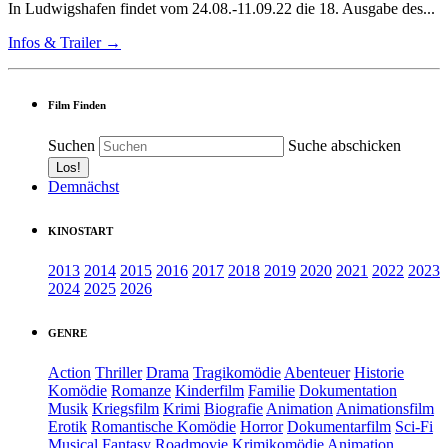
In Ludwigshafen findet vom 24.08.-11.09.22 die 18. Ausgabe des...
Infos & Trailer →
Film Finden
Suchen
Suche abschicken
Demnächst
KINOSTART
2013
2014
2015
2016
2017
2018
2019
2020
2021
2022
2023
2024
2025
2026
GENRE
Action
Thriller
Drama
Tragikomödie
Abenteuer
Historie
Komödie
Romanze
Kinderfilm
Familie
Dokumentation
Musik
Kriegsfilm
Krimi
Biografie
Animation
Animationsfilm
Erotik
Romantische Komödie
Horror
Dokumentarfilm
Sci-Fi
Musical
Fantasy
Roadmovie
Krimikomödie
Animation.