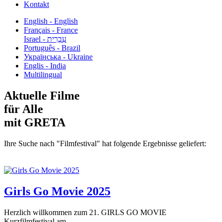
Kontakt
English - English
Français - France
עִבְרִית - Israel
Português - Brazil
Українська - Ukraine
Englis - India
Multilingual
Aktuelle Filme
für Alle
mit GRETA
Ihre Suche nach "Filmfestival" hat folgende Ergebnisse geliefert:
Girls Go Movie 2025
Herzlich willkommen zum 21. GIRLS GO MOVIE
Kurzfilmfestival am...