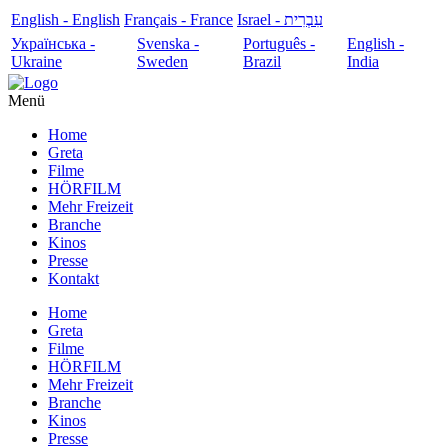
English - English
Français - France
עִבְרִית - Israel
Українська -
Svenska -
Português -
English -
Ukraine
Sweden
Brazil
India
Menü
Home
Greta
Filme
HÖRFILM
Mehr Freizeit
Branche
Kinos
Presse
Kontakt
Home
Greta
Filme
HÖRFILM
Mehr Freizeit
Branche
Kinos
Presse