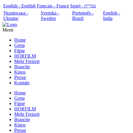
English - English
Français - France
עִבְרִית - Israel
Українська -
Svenska -
Português -
English -
Ukraine
Sweden
Brazil
India
Menü
Home
Greta
Filme
HÖRFILM
Mehr Freizeit
Branche
Kinos
Presse
Kontakt
Home
Greta
Filme
HÖRFILM
Mehr Freizeit
Branche
Kinos
Presse