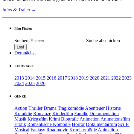
Infos & Trailer →
Film Finden
Suchen
Suche abschicken
Demnächst
KINOSTART
2013
2014
2015
2016
2017
2018
2019
2020
2021
2022
2023
2024
2025
2026
GENRE
Action
Thriller
Drama
Tragikomödie
Abenteuer
Historie
Komödie
Romanze
Kinderfilm
Familie
Dokumentation
Musik
Kriegsfilm
Krimi
Biografie
Animation
Animationsfilm
Erotik
Romantische Komödie
Horror
Dokumentarfilm
Sci-Fi
Musical
Fantasy
Roadmovie
Krimikomödie
Animation.