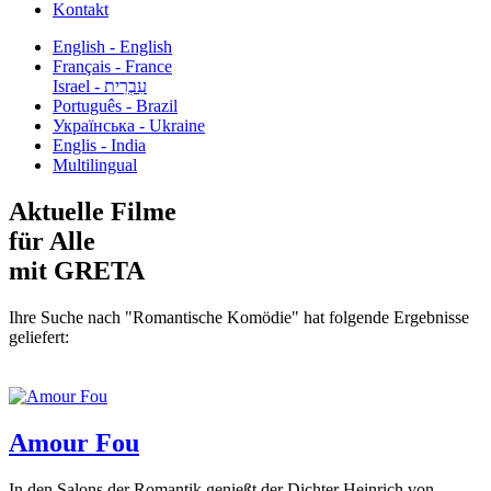
Kontakt
English - English
Français - France
עִבְרִית - Israel
Português - Brazil
Українська - Ukraine
Englis - India
Multilingual
Aktuelle Filme
für Alle
mit GRETA
Ihre Suche nach "Romantische Komödie" hat folgende Ergebnisse
geliefert:
Amour Fou
In den Salons der Romantik genießt der Dichter Heinrich von...