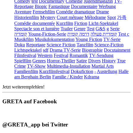
Comedy
test
Documentary
Comédie
Jugendmagazin
TV-
Reportage
Biopic
Fantastique
Documentaire
Werbung
Aventure
Fernsehfilm
Comédie dramatique
Drame
Historienfilm
Mystery
Court métrage
Mélodrame
Spot
가족
Comédie documentée
Kurzfilm
Fiction
Licht-Spektakel
Spectacle son et lumière
Trailer
Genre
Test
G&S
g
Serie
קומדיה
Young-Fiction-Serie
דרמה קומית
קומדיית פעולה
Test c
Musikfilm
Musikdokumentation
Young Fiction
TV-Serie
Doku
Reportage
Science Fiction
Tanzfilm
Science-Fiction
Lichtspektakel
sdf
Drama TV-Serie
Biographie
Docutainment
Filmfestival
Western
Festival
Romantik
TV-Sendung
Spielfilm
Genres
Horror-Thriller
Satire
Divers
History
True
Crime
TV-Show
Multimedia-Installation
Martial Arts
Familienfilm
Kurzfilmfestival
Dokufiction
-
Austellung
Halle
am Berghain Berlin
Familie / Kinder
Kdrama
Jetzt weiterempfehlen!
GRETA auf Facebook
@GRETA_app bei Twitter