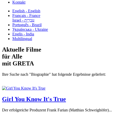
Kontakt
English - English
Français - France
עִבְרִית - Israel
Português - Brazil
Українська - Ukraine
Englis - India
Multilingual
Aktuelle Filme
für Alle
mit GRETA
Ihre Suche nach "Biographie" hat folgende Ergebnisse geliefert:
Girl You Know It's True
Der erfolgreiche Produzent Frank Farian (Matthias Schweighöfer)...