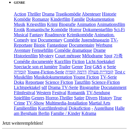
GENRE
Action
Thriller
Drama
Tragikomödie
Abenteuer
Historie
Komödie
Romanze
Kinderfilm
Familie
Dokumentation
Musik
Kriegsfilm
Krimi
Biografie
Animation
Animationsfilm
Erotik
Romantische Komödie
Horror
Dokumentarfilm
Sci-Fi
Musical
Fantasy
Roadmovie
Krimikomödie
Animation.
Comedy
test
Documentary
Comédie
Jugendmagazin
TV-
Reportage
Biopic
Fantastique
Documentaire
Werbung
Aventure
Fernsehfilm
Comédie dramatique
Drame
Historienfilm
Mystery
Court métrage
Mélodrame
Spot
가족
Comédie documentée
Kurzfilm
Fiction
Licht-Spektakel
Spectacle son et lumière
Trailer
Genre
Test
G&S
g
Serie
קומדיה
Young-Fiction-Serie
דרמה קומית
קומדיית פעולה
Test c
Musikfilm
Musikdokumentation
Young Fiction
TV-Serie
Doku
Reportage
Science Fiction
Tanzfilm
Science-Fiction
Lichtspektakel
sdf
Drama TV-Serie
Biographie
Docutainment
Filmfestival
Western
Festival
Romantik
TV-Sendung
Spielfilm
Genres
Horror-Thriller
Satire
Divers
History
True
Crime
TV-Show
Multimedia-Installation
Martial Arts
Familienfilm
Kurzfilmfestival
Dokufiction
-
Austellung
Halle
am Berghain Berlin
Familie / Kinder
Kdrama
Jetzt weiterempfehlen!