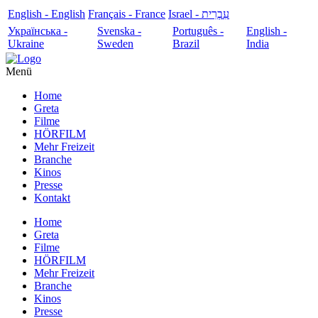
English - English
Français - France
עִבְרִית - Israel
Українська -
Svenska -
Português -
English -
Ukraine
Sweden
Brazil
India
Menü
Home
Greta
Filme
HÖRFILM
Mehr Freizeit
Branche
Kinos
Presse
Kontakt
Home
Greta
Filme
HÖRFILM
Mehr Freizeit
Branche
Kinos
Presse