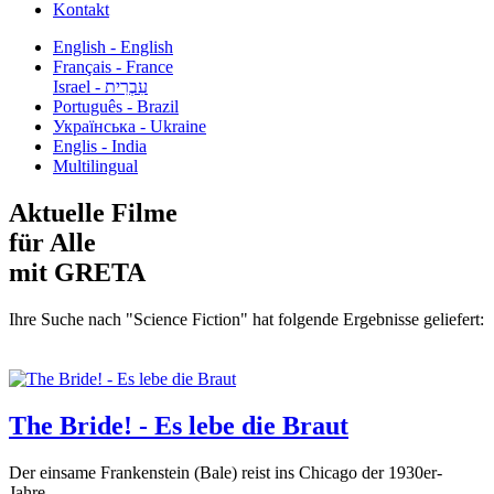
Kontakt
English - English
Français - France
עִבְרִית - Israel
Português - Brazil
Українська - Ukraine
Englis - India
Multilingual
Aktuelle Filme
für Alle
mit GRETA
Ihre Suche nach "Science Fiction" hat folgende Ergebnisse geliefert:
The Bride! - Es lebe die Braut
Der einsame Frankenstein (Bale) reist ins Chicago der 1930er-
Jahre,...