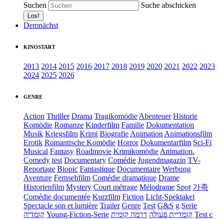
Suchen
Suche abschicken
Demnächst
KINOSTART
2013
2014
2015
2016
2017
2018
2019
2020
2021
2022
2023
2024
2025
2026
GENRE
Action
Thriller
Drama
Tragikomödie
Abenteuer
Historie
Komödie
Romanze
Kinderfilm
Familie
Dokumentation
Musik
Kriegsfilm
Krimi
Biografie
Animation
Animationsfilm
Erotik
Romantische Komödie
Horror
Dokumentarfilm
Sci-Fi
Musical
Fantasy
Roadmovie
Krimikomödie
Animation.
Comedy
test
Documentary
Comédie
Jugendmagazin
TV-
Reportage
Biopic
Fantastique
Documentaire
Werbung
Aventure
Fernsehfilm
Comédie dramatique
Drame
Historienfilm
Mystery
Court métrage
Mélodrame
Spot
가족
Comédie documentée
Kurzfilm
Fiction
Licht-Spektakel
Spectacle son et lumière
Trailer
Genre
Test
G&S
g
Serie
קומדיה
Young-Fiction-Serie
דרמה קומית
קומדיית פעולה
Test c