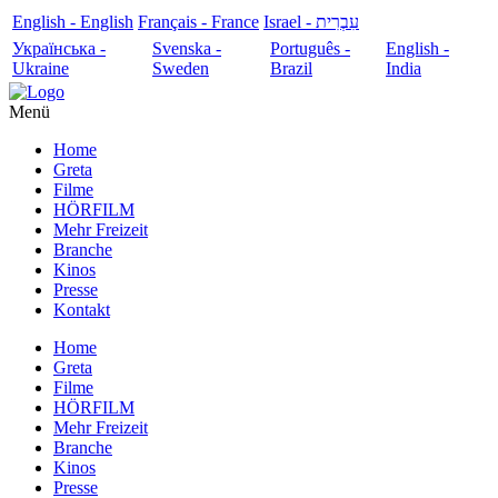
English - English
Français - France
עִבְרִית - Israel
Українська -
Svenska -
Português -
English -
Ukraine
Sweden
Brazil
India
Menü
Home
Greta
Filme
HÖRFILM
Mehr Freizeit
Branche
Kinos
Presse
Kontakt
Home
Greta
Filme
HÖRFILM
Mehr Freizeit
Branche
Kinos
Presse