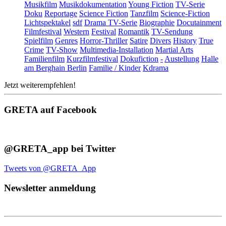
Musikfilm
Musikdokumentation
Young Fiction
TV-Serie
Doku
Reportage
Science Fiction
Tanzfilm
Science-Fiction
Lichtspektakel
sdf
Drama TV-Serie
Biographie
Docutainment
Filmfestival
Western
Festival
Romantik
TV-Sendung
Spielfilm
Genres
Horror-Thriller
Satire
Divers
History
True
Crime
TV-Show
Multimedia-Installation
Martial Arts
Familienfilm
Kurzfilmfestival
Dokufiction
-
Austellung
Halle
am Berghain Berlin
Familie / Kinder
Kdrama
Jetzt weiterempfehlen!
GRETA auf Facebook
@GRETA_app bei Twitter
Tweets von @GRETA_App
Newsletter anmeldung