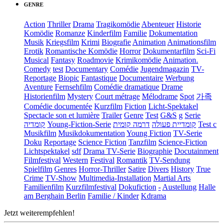
GENRE
Action
Thriller
Drama
Tragikomödie
Abenteuer
Historie
Komödie
Romanze
Kinderfilm
Familie
Dokumentation
Musik
Kriegsfilm
Krimi
Biografie
Animation
Animationsfilm
Erotik
Romantische Komödie
Horror
Dokumentarfilm
Sci-Fi
Musical
Fantasy
Roadmovie
Krimikomödie
Animation.
Comedy
test
Documentary
Comédie
Jugendmagazin
TV-
Reportage
Biopic
Fantastique
Documentaire
Werbung
Aventure
Fernsehfilm
Comédie dramatique
Drame
Historienfilm
Mystery
Court métrage
Mélodrame
Spot
가족
Comédie documentée
Kurzfilm
Fiction
Licht-Spektakel
Spectacle son et lumière
Trailer
Genre
Test
G&S
g
Serie
קומדיה
Young-Fiction-Serie
דרמה קומית
קומדיית פעולה
Test c
Musikfilm
Musikdokumentation
Young Fiction
TV-Serie
Doku
Reportage
Science Fiction
Tanzfilm
Science-Fiction
Lichtspektakel
sdf
Drama TV-Serie
Biographie
Docutainment
Filmfestival
Western
Festival
Romantik
TV-Sendung
Spielfilm
Genres
Horror-Thriller
Satire
Divers
History
True
Crime
TV-Show
Multimedia-Installation
Martial Arts
Familienfilm
Kurzfilmfestival
Dokufiction
-
Austellung
Halle
am Berghain Berlin
Familie / Kinder
Kdrama
Jetzt weiterempfehlen!