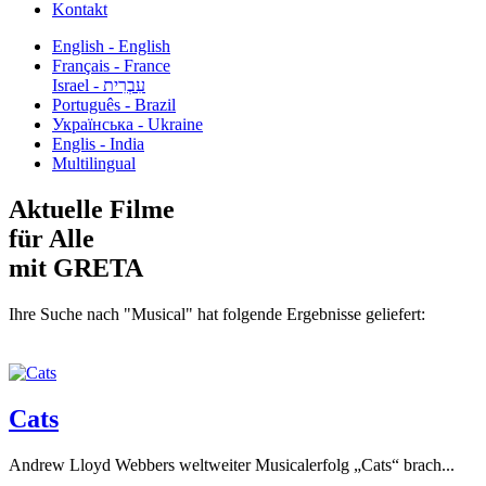
Kontakt
English - English
Français - France
עִבְרִית - Israel
Português - Brazil
Українська - Ukraine
Englis - India
Multilingual
Aktuelle Filme
für Alle
mit GRETA
Ihre Suche nach "Musical" hat folgende Ergebnisse geliefert:
Cats
Andrew Lloyd Webbers weltweiter Musicalerfolg „Cats“ brach...