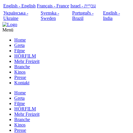
English - English
Français - France
עִבְרִית - Israel
Українська -
Svenska -
Português -
English -
Ukraine
Sweden
Brazil
India
Menü
Home
Greta
Filme
HÖRFILM
Mehr Freizeit
Branche
Kinos
Presse
Kontakt
Home
Greta
Filme
HÖRFILM
Mehr Freizeit
Branche
Kinos
Presse