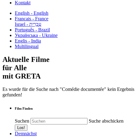
Kontakt
English - English
Français - France
עִבְרִית - Israel
Português - Brazil
Українська - Ukraine
Englis - India
Multilingual
Aktuelle Filme
für Alle
mit GRETA
Es wurde für die Suche nach "Comédie documentée" kein Ergebnis
gefunden!
Film Finden
Suchen
Suche abschicken
Demnächst