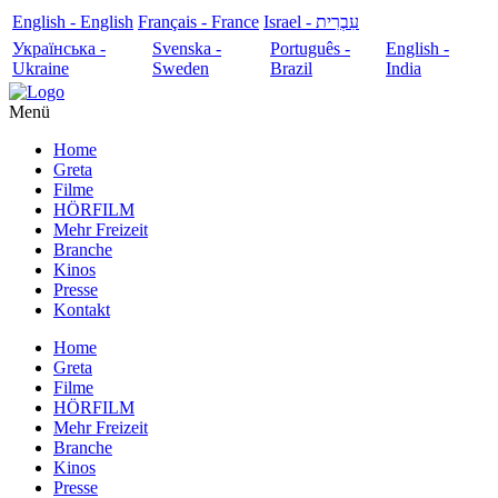
English - English
Français - France
עִבְרִית - Israel
Українська -
Svenska -
Português -
English -
Ukraine
Sweden
Brazil
India
Menü
Home
Greta
Filme
HÖRFILM
Mehr Freizeit
Branche
Kinos
Presse
Kontakt
Home
Greta
Filme
HÖRFILM
Mehr Freizeit
Branche
Kinos
Presse