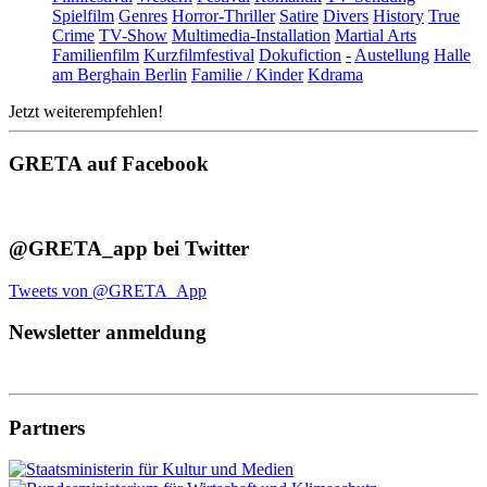
Spielfilm
Genres
Horror-Thriller
Satire
Divers
History
True
Crime
TV-Show
Multimedia-Installation
Martial Arts
Familienfilm
Kurzfilmfestival
Dokufiction
-
Austellung
Halle
am Berghain Berlin
Familie / Kinder
Kdrama
Jetzt weiterempfehlen!
GRETA auf Facebook
@GRETA_app bei Twitter
Tweets von @GRETA_App
Newsletter anmeldung
Partners