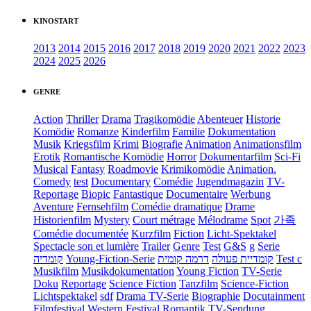
KINOSTART
2013
2014
2015
2016
2017
2018
2019
2020
2021
2022
2023
2024
2025
2026
GENRE
Action
Thriller
Drama
Tragikomödie
Abenteuer
Historie
Komödie
Romanze
Kinderfilm
Familie
Dokumentation
Musik
Kriegsfilm
Krimi
Biografie
Animation
Animationsfilm
Erotik
Romantische Komödie
Horror
Dokumentarfilm
Sci-Fi
Musical
Fantasy
Roadmovie
Krimikomödie
Animation.
Comedy
test
Documentary
Comédie
Jugendmagazin
TV-
Reportage
Biopic
Fantastique
Documentaire
Werbung
Aventure
Fernsehfilm
Comédie dramatique
Drame
Historienfilm
Mystery
Court métrage
Mélodrame
Spot
가족
Comédie documentée
Kurzfilm
Fiction
Licht-Spektakel
Spectacle son et lumière
Trailer
Genre
Test
G&S
g
Serie
קומדיה
Young-Fiction-Serie
דרמה קומית
קומדיית פעולה
Test c
Musikfilm
Musikdokumentation
Young Fiction
TV-Serie
Doku
Reportage
Science Fiction
Tanzfilm
Science-Fiction
Lichtspektakel
sdf
Drama TV-Serie
Biographie
Docutainment
Filmfestival
Western
Festival
Romantik
TV-Sendung