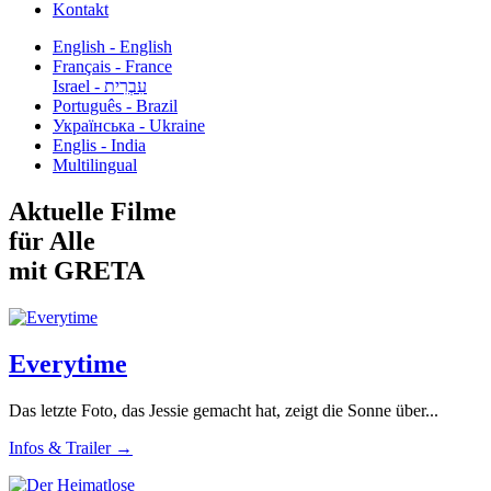
Kontakt
English - English
Français - France
עִבְרִית - Israel
Português - Brazil
Українська - Ukraine
Englis - India
Multilingual
Aktuelle Filme
für Alle
mit GRETA
Everytime
Das letzte Foto, das Jessie gemacht hat, zeigt die Sonne über...
Infos & Trailer →