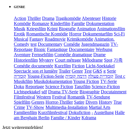
GENRE
Action
Thriller
Drama
Tragikomödie
Abenteuer
Historie
Komödie
Romanze
Kinderfilm
Familie
Dokumentation
Musik
Kriegsfilm
Krimi
Biografie
Animation
Animationsfilm
Erotik
Romantische Komödie
Horror
Dokumentarfilm
Sci-Fi
Musical
Fantasy
Roadmovie
Krimikomödie
Animation.
Comedy
test
Documentary
Comédie
Jugendmagazin
TV-
Reportage
Biopic
Fantastique
Documentaire
Werbung
Aventure
Fernsehfilm
Comédie dramatique
Drame
Historienfilm
Mystery
Court métrage
Mélodrame
Spot
가족
Comédie documentée
Kurzfilm
Fiction
Licht-Spektakel
Spectacle son et lumière
Trailer
Genre
Test
G&S
g
Serie
קומדיה
Young-Fiction-Serie
דרמה קומית
קומדיית פעולה
Test c
Musikfilm
Musikdokumentation
Young Fiction
TV-Serie
Doku
Reportage
Science Fiction
Tanzfilm
Science-Fiction
Lichtspektakel
sdf
Drama TV-Serie
Biographie
Docutainment
Filmfestival
Western
Festival
Romantik
TV-Sendung
Spielfilm
Genres
Horror-Thriller
Satire
Divers
History
True
Crime
TV-Show
Multimedia-Installation
Martial Arts
Familienfilm
Kurzfilmfestival
Dokufiction
-
Austellung
Halle
am Berghain Berlin
Familie / Kinder
Kdrama
Jetzt weiterempfehlen!