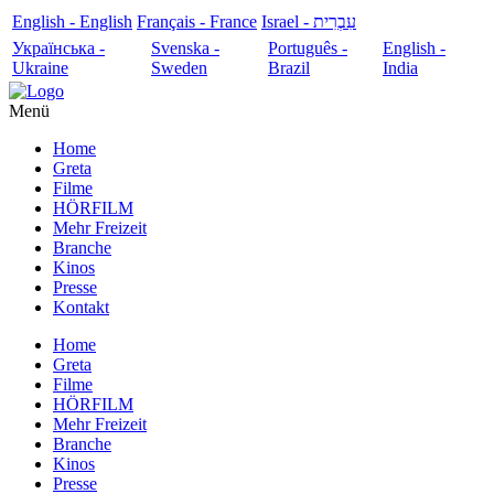
English - English
Français - France
עִבְרִית - Israel
Українська -
Svenska -
Português -
English -
Ukraine
Sweden
Brazil
India
Menü
Home
Greta
Filme
HÖRFILM
Mehr Freizeit
Branche
Kinos
Presse
Kontakt
Home
Greta
Filme
HÖRFILM
Mehr Freizeit
Branche
Kinos
Presse