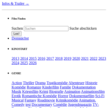
Infos & Trailer →
Film Finden
Suchen
Suche abschicken
Demnächst
KINOSTART
2013
2014
2015
2016
2017
2018
2019
2020
2021
2022
2023
2024
2025
2026
GENRE
Action
Thriller
Drama
Tragikomödie
Abenteuer
Historie
Komödie
Romanze
Kinderfilm
Familie
Dokumentation
Musik
Kriegsfilm
Krimi
Biografie
Animation
Animationsfilm
Erotik
Romantische Komödie
Horror
Dokumentarfilm
Sci-Fi
Musical
Fantasy
Roadmovie
Krimikomödie
Animation.
Comedy
test
Documentary
Comédie
Jugendmagazin
TV-