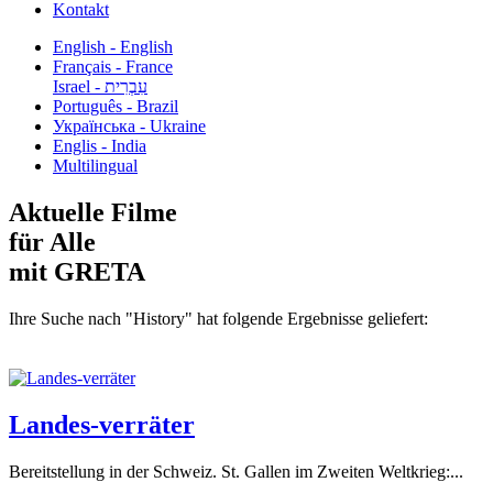
Kontakt
English - English
Français - France
עִבְרִית - Israel
Português - Brazil
Українська - Ukraine
Englis - India
Multilingual
Aktuelle Filme
für Alle
mit GRETA
Ihre Suche nach "History" hat folgende Ergebnisse geliefert:
Landes-verräter
Bereitstellung in der Schweiz. St. Gallen im Zweiten Weltkrieg:...