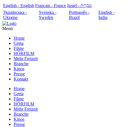
English - English
Français - France
עִבְרִית - Israel
Українська -
Svenska -
Português -
English -
Ukraine
Sweden
Brazil
India
Menü
Home
Greta
Filme
HÖRFILM
Mehr Freizeit
Branche
Kinos
Presse
Kontakt
Home
Greta
Filme
HÖRFILM
Mehr Freizeit
Branche
Kinos
Presse