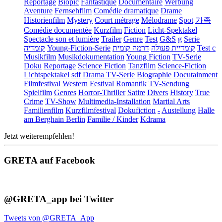
Reportage
Biopic
Fantastique
Documentaire
Werbung
Aventure
Fernsehfilm
Comédie dramatique
Drame
Historienfilm
Mystery
Court métrage
Mélodrame
Spot
가족
Comédie documentée
Kurzfilm
Fiction
Licht-Spektakel
Spectacle son et lumière
Trailer
Genre
Test
G&S
g
Serie
קומדיה
Young-Fiction-Serie
דרמה קומית
קומדיית פעולה
Test c
Musikfilm
Musikdokumentation
Young Fiction
TV-Serie
Doku
Reportage
Science Fiction
Tanzfilm
Science-Fiction
Lichtspektakel
sdf
Drama TV-Serie
Biographie
Docutainment
Filmfestival
Western
Festival
Romantik
TV-Sendung
Spielfilm
Genres
Horror-Thriller
Satire
Divers
History
True
Crime
TV-Show
Multimedia-Installation
Martial Arts
Familienfilm
Kurzfilmfestival
Dokufiction
-
Austellung
Halle
am Berghain Berlin
Familie / Kinder
Kdrama
Jetzt weiterempfehlen!
GRETA auf Facebook
@GRETA_app bei Twitter
Tweets von @GRETA_App