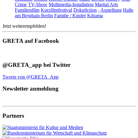
Crime
TV-Show
Multimedia-Installation
Martial Arts
Familienfilm
Kurzfilmfestival
Dokufiction
-
Austellung
Halle
am Berghain Berlin
Familie / Kinder
Kdrama
Jetzt weiterempfehlen!
GRETA auf Facebook
@GRETA_app bei Twitter
Tweets von @GRETA_App
Newsletter anmeldung
Partners