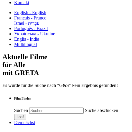
Kontakt
English - English
Français - France
עִבְרִית - Israel
Português - Brazil
Українська - Ukraine
Englis - India
Multilingual
Aktuelle Filme
für Alle
mit GRETA
Es wurde für die Suche nach "G&S" kein Ergebnis gefunden!
Film Finden
Suchen
Suche abschicken
Demnächst