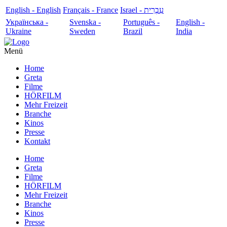
English - English
Français - France
עִבְרִית - Israel
Українська -
Svenska -
Português -
English -
Ukraine
Sweden
Brazil
India
Menü
Home
Greta
Filme
HÖRFILM
Mehr Freizeit
Branche
Kinos
Presse
Kontakt
Home
Greta
Filme
HÖRFILM
Mehr Freizeit
Branche
Kinos
Presse