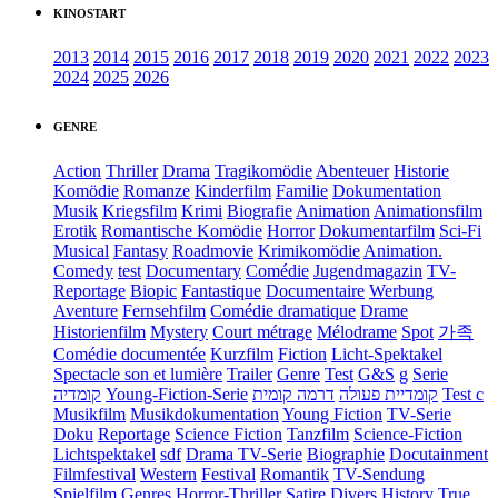
KINOSTART
2013
2014
2015
2016
2017
2018
2019
2020
2021
2022
2023
2024
2025
2026
GENRE
Action
Thriller
Drama
Tragikomödie
Abenteuer
Historie
Komödie
Romanze
Kinderfilm
Familie
Dokumentation
Musik
Kriegsfilm
Krimi
Biografie
Animation
Animationsfilm
Erotik
Romantische Komödie
Horror
Dokumentarfilm
Sci-Fi
Musical
Fantasy
Roadmovie
Krimikomödie
Animation.
Comedy
test
Documentary
Comédie
Jugendmagazin
TV-
Reportage
Biopic
Fantastique
Documentaire
Werbung
Aventure
Fernsehfilm
Comédie dramatique
Drame
Historienfilm
Mystery
Court métrage
Mélodrame
Spot
가족
Comédie documentée
Kurzfilm
Fiction
Licht-Spektakel
Spectacle son et lumière
Trailer
Genre
Test
G&S
g
Serie
קומדיה
Young-Fiction-Serie
דרמה קומית
קומדיית פעולה
Test c
Musikfilm
Musikdokumentation
Young Fiction
TV-Serie
Doku
Reportage
Science Fiction
Tanzfilm
Science-Fiction
Lichtspektakel
sdf
Drama TV-Serie
Biographie
Docutainment
Filmfestival
Western
Festival
Romantik
TV-Sendung
Spielfilm
Genres
Horror-Thriller
Satire
Divers
History
True